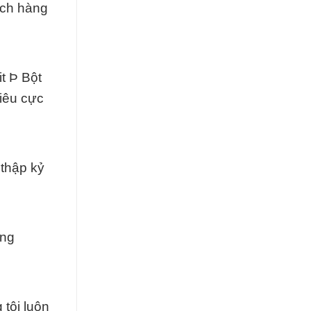
hách hàng
t Þ Bột
tiêu cực
 thập kỷ
ông
tôi luôn