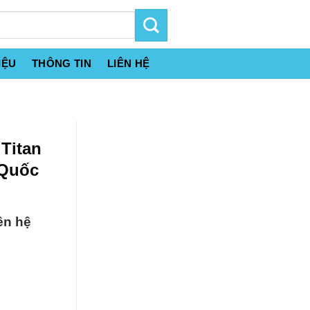
IỆU
THÔNG TIN
LIÊN HỆ
Titan
 Quốc
ên hệ