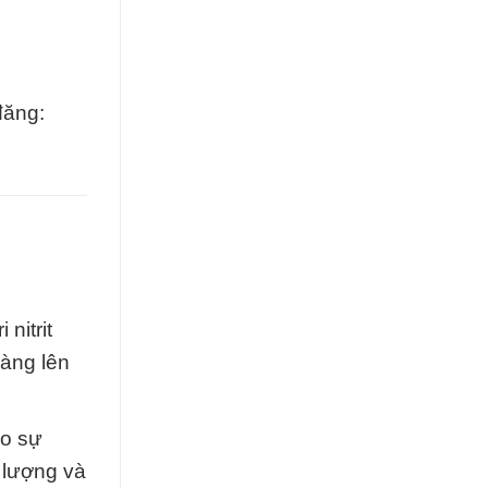
đăng:
nitrit
hàng lên
ào sự
 lượng và