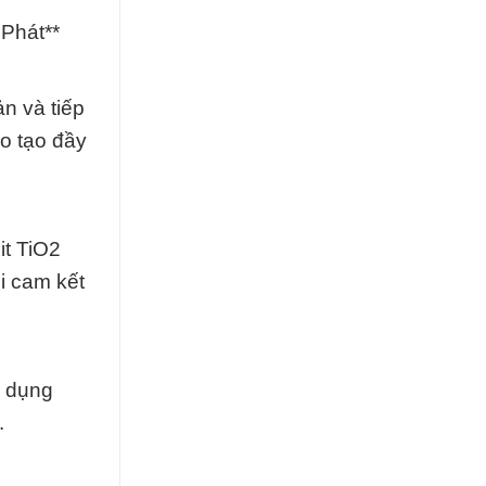
Phát**
n và tiếp
ào tạo đầy
it TiO2
i cam kết
p dụng
.