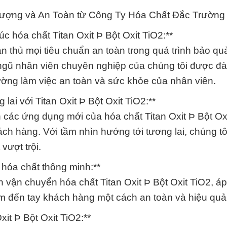
 Lượng và An Toàn từ Công Ty Hóa Chất Đắc Trường 
úc hóa chất Titan Oxit Þ Bột Oxit TiO2:**
thủ mọi tiêu chuẩn an toàn trong quá trình bảo quả
i ngũ nhân viên chuyên nghiệp của chúng tôi được đ
ường làm việc an toàn và sức khỏe của nhân viên.
lai với Titan Oxit Þ Bột Oxit TiO2:**
 các ứng dụng mới của hóa chất Titan Oxit Þ Bột Ox
h hàng. Với tầm nhìn hướng tới tương lai, chúng tô
vượt trội.
 hóa chất thông minh:**
h vận chuyển hóa chất Titan Oxit Þ Bột Oxit TiO2, á
 đến tay khách hàng một cách an toàn và hiệu quả
xit Þ Bột Oxit TiO2:**