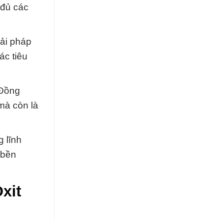
 đủ các
ải pháp
ác tiêu
 Đồng
mà còn là
 lĩnh
 bền
xit