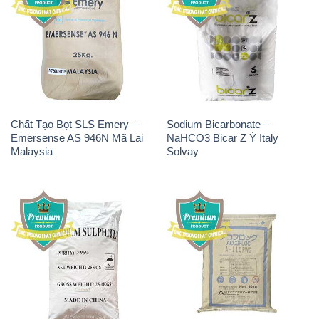
Chất Tạo Bọt SLS Emery –
Sodium Bicarbonate –
Emersense AS 946N Mã Lai
NaHCO3 Bicar Z Ý Italy
Malaysia
Solvay