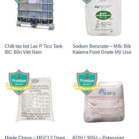
Chất tạo bọt Las P Tico Tank
Sodium Benzoate – Mốc Bột
IBC Bồn Việt Nam
Kalama Food Grade Mỹ Usa
Magie Clorua – MGCL2 Dạng
KOH ( 90%) – Potassium