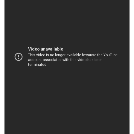
HOACHATMIENTAY.VN | Công ty chuyên thương
mại / cung cấp hóa chất tại Thành phố Hồ Chí
Minh