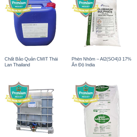
Chất Bảo Quản CMIT Thái
Phèn Nhôm – Al2(SO4)3 17%
Lan Thailand
Ấn Độ India
Chất tạo bọt Las P Tico Tank
Sodium Benzoate – Mốc Bột
IBC Bồn Việt Nam
Kalama Food Grade Mỹ Usa