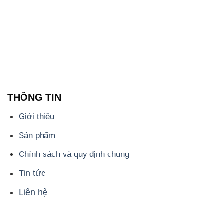
THÔNG TIN
Giới thiệu
Sản phẩm
Chính sách và quy định chung
Tin tức
Liên hệ
📞
PHÒNG KINH DOANH - CÔNG TY HÓA CHẤT
ĐẮC TRƯỜNG PHÁT
🌐
🌐 Website: https://hoachatmientay.vn/