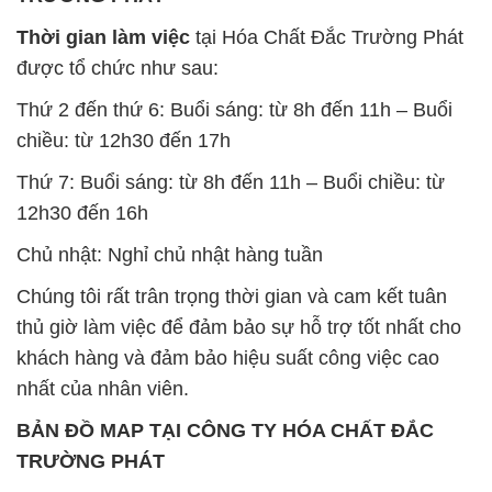
chiều: từ 12h30 đến 17h
Thứ 7: Buổi sáng: từ 8h đến 11h – Buổi chiều: từ
12h30 đến 16h
Chủ nhật: Nghỉ chủ nhật hàng tuần
Chúng tôi rất trân trọng thời gian và cam kết tuân
thủ giờ làm việc để đảm bảo sự hỗ trợ tốt nhất cho
khách hàng và đảm bảo hiệu suất công việc cao
nhất của nhân viên.
BẢN ĐỒ MAP TẠI CÔNG TY HÓA CHẤT ĐẮC
TRƯỜNG PHÁT
ĐỊA CHỈ: 1229C Quốc lộ 1A, Phường Bình Trị
Đông B, Quận Bình Tân, Sài Gòn TP. Hồ Chí
Minh