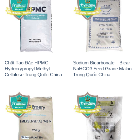
Chất Tạo Đặc HPMC –
Sodium Bicarbonate – Bicar
Hydroxypropyl Methyl
NaHCO3 Feed Grade Malan
Cellulose Trung Quốc China
Trung Quốc China
Chất Tạo Bọt SLS Emery –
Sodium Bicarbonate –
Emersense AS 946N Mã Lai
NaHCO3 Bicar Z Ý Italy
Malaysia
Solvay