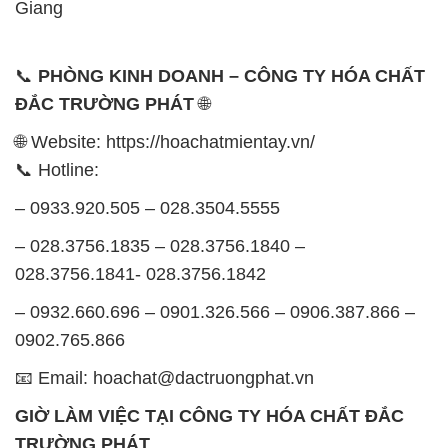
🌐 Website: https://hoachatmientay.vn/
📞 Hotline:
– 0933.920.505 – 028.3504.5555
– 028.3756.1835 – 028.3756.1840 –
028.3756.1841- 028.3756.1842
– 0932.660.696 – 0901.326.566 – 0906.387.866 –
0902.765.866
📧 Email: hoachat@dactruongphat.vn
GIỜ LÀM VIỆC TẠI CÔNG TY HÓA CHẤT ĐẮC
TRƯỜNG PHÁT
Thời gian làm việc
tại Hóa Chất Đắc Trường Phát
được tổ chức như sau:
Thứ 2 đến thứ 6: Buổi sáng: từ 8h đến 11h – Buổi