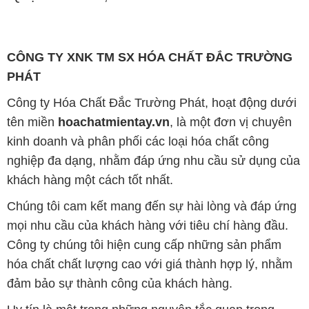
Công ty Hóa Chất Đắc Trường Phát, hoạt động dưới
tên miền
hoachatmientay.vn
, là một đơn vị chuyên
kinh doanh và phân phối các loại hóa chất công
nghiệp đa dạng, nhằm đáp ứng nhu cầu sử dụng của
khách hàng một cách tốt nhất.
Chúng tôi cam kết mang đến sự hài lòng và đáp ứng
mọi nhu cầu của khách hàng với tiêu chí hàng đầu.
Công ty chúng tôi hiện cung cấp những sản phẩm
hóa chất chất lượng cao với giá thành hợp lý, nhằm
đảm bảo sự thành công của khách hàng.
Uy tín là một trong những nguyên tắc quan trọng
trong hoạt động kinh doanh của chúng tôi. Chúng tôi
luôn ý thức rằng những sản phẩm mà chúng tôi cung
cấp cần phải đáp ứng tiêu chuẩn chất lượng cao, làm
hài lòng đối tác. Đồng thời, chúng tôi cố gắng duy trì