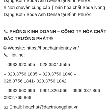
Dạng Bột › Soda Ash Dense tại Bình Phước
# Nơi chuyên cung cấp ⌠ bán hóa chất Soda Nóng
Dạng Bột › Soda Ash Dense tại Bình Phước
📞
PHÒNG KINH DOANH – CÔNG TY HÓA CHẤT
ĐẮC TRƯỜNG PHÁT
🌐
🌐 Website: https://hoachatmientay.vn/
📞 Hotline:
– 0933.920.505 – 028.3504.5555
– 028.3756.1835 – 028.3756.1840 –
028.3756.1841- 028.3756.1842
– 0932.660.696 – 0901.326.566 – 0906.387.866 –
0902.765.866
📧 Email: hoachat@dactruongphat.vn