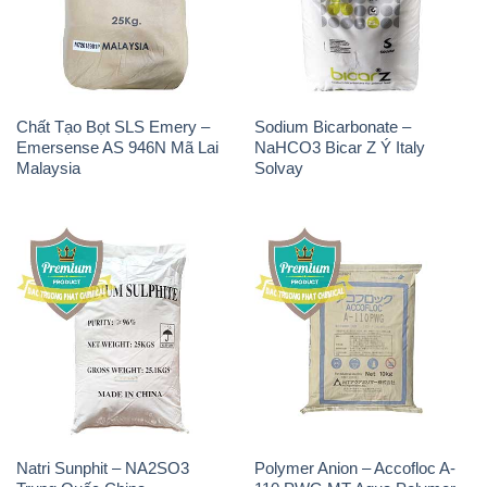
Chất Tạo Bọt SLS Emery –
Sodium Bicarbonate –
Emersense AS 946N Mã Lai
NaHCO3 Bicar Z Ý Italy
Malaysia
Solvay
Natri Sunphit – NA2SO3
Polymer Anion – Accofloc A-