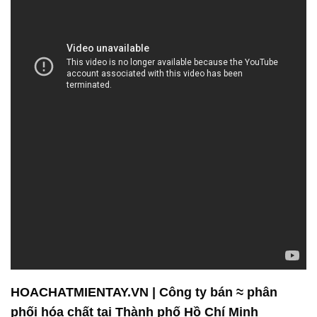
HOACHATMIENTAY.VN | Công ty bán ≈ phân
phối hóa chất tại Thành phố Hồ Chí Minh
Công ty Hóa chất Đắc Trường Phát tự hào là một
trong những nhà cung cấp hàng đầu trong lĩnh vực
hóa chất cho ngành công nghiệp sản xuất. Với sự
cam kết mạnh mẽ về chất lượng và an toàn, chúng