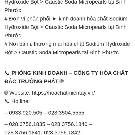
# Nơi bán ε thương mại hóa chất Sodium Hyđroxide
Bột > Caustic Soda Micropearls tại Bình Phước
📞
PHÒNG KINH DOANH – CÔNG TY HÓA CHẤT
ĐẮC TRƯỜNG PHÁT
🌐
🌐 Website: https://hoachatmientay.vn/
📞 Hotline:
– 0933.920.505 – 028.3504.5555
– 028.3756.1835 – 028.3756.1840 –
028.3756.1841- 028.3756.1842
– 0932.660.696 – 0901.326.566 – 0906.387.866 –
0902.765.866
📧 Email: hoachat@dactruongphat.vn