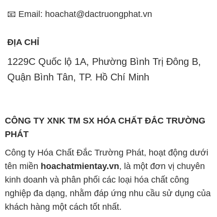
1229C Quốc lộ 1A, Phường Bình Trị Đông B,
Quận Bình Tân, TP. Hồ Chí Minh
CÔNG TY XNK TM SX HÓA CHẤT ĐẮC TRƯỜNG
PHÁT
Công ty Hóa Chất Đắc Trường Phát, hoạt động dưới
tên miền
hoachatmientay.vn
, là một đơn vị chuyên
kinh doanh và phân phối các loại hóa chất công
nghiệp đa dạng, nhằm đáp ứng nhu cầu sử dụng của
khách hàng một cách tốt nhất.
Chúng tôi cam kết mang đến sự hài lòng và đáp ứng
mọi nhu cầu của khách hàng với tiêu chí hàng đầu.
Công ty chúng tôi hiện cung cấp những sản phẩm
hóa chất chất lượng cao với giá thành hợp lý, nhằm