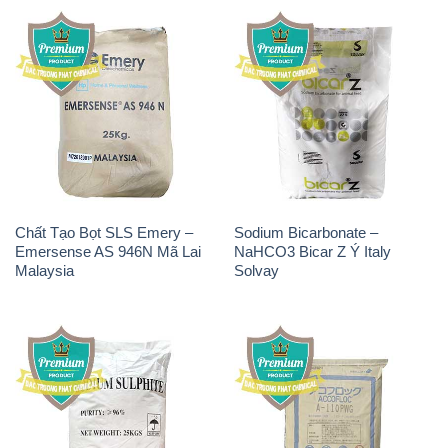
Chất Tạo Bọt SLS Emery –
Sodium Bicarbonate –
Emersense AS 946N Mã Lai
NaHCO3 Bicar Z Ý Italy
Malaysia
Solvay
Natri Sunphit – NA2SO3
Polymer Anion – Accofloc A-
Trung Quốc China
110 PWG MT Aqua Polymer