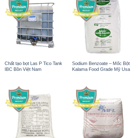
Chất tạo bọt Las P Tico Tank
Sodium Benzoate – Mốc Bột
IBC Bồn Việt Nam
Kalama Food Grade Mỹ Usa
Magie Clorua – MGCL2 Dạng
KOH ( 90%) – Potassium
Vảy Shreeji Magnesia Works
Hydroxide Ấn Độ India
Ấn Độ India