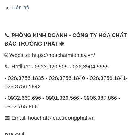
ĐẮC TRƯỜNG PHÁT
🌐
🌐 Website: https://hoachatmientay.vn/
📞 Hotline: - 0933.920.505 - 028.3504.5555
- 028.3756.1835 - 028.3756.1840 - 028.3756.1841-
028.3756.1842
- 0932.660.696 - 0901.326.566 - 0906.387.866 -
0902.765.866
📧 Email: hoachat@dactruongphat.vn
ĐỊA CHỈ
1229C Quốc lộ 1A, Phường Bình Trị Đông B,
Quận Bình Tân, TP. Hồ Chí Minh