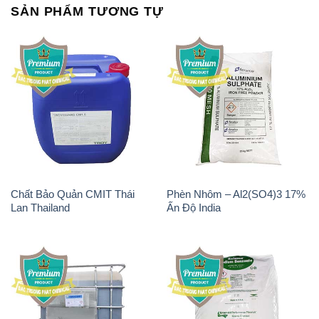
Chất Bảo Quản CMIT Thái
Phèn Nhôm – Al2(SO4)3 17%
Lan Thailand
Ấn Độ India
Chất tạo bọt Las P Tico Tank
Sodium Benzoate – Mốc Bột