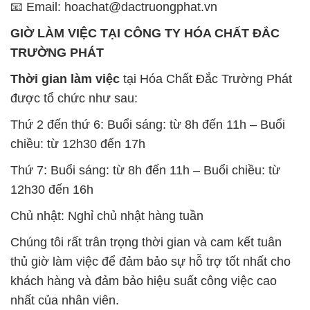
được tổ chức như sau:
Thứ 2 đến thứ 6: Buổi sáng: từ 8h đến 11h – Buổi
chiều: từ 12h30 đến 17h
Thứ 7: Buổi sáng: từ 8h đến 11h – Buổi chiều: từ
12h30 đến 16h
Chủ nhật: Nghỉ chủ nhật hàng tuần
Chúng tôi rất trân trọng thời gian và cam kết tuân
thủ giờ làm việc để đảm bảo sự hỗ trợ tốt nhất cho
khách hàng và đảm bảo hiệu suất công việc cao
nhất của nhân viên.
BẢN ĐỒ MAP TẠI CÔNG TY HÓA CHẤT ĐẮC
TRƯỜNG PHÁT
ĐỊA CHỈ: 1229C Quốc lộ 1A, Phường Bình Trị
Đông B, Quận Bình Tân, Sài Gòn TP. Hồ Chí