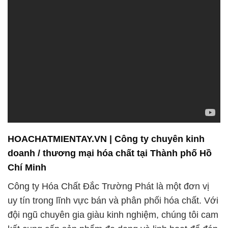
HOACHATMIENTAY.VN | Công ty chuyên kinh
doanh / thương mại hóa chất tại Thành phố Hồ
Chí Minh
Công ty Hóa Chất Đắc Trường Phát là một đơn vị
uy tín trong lĩnh vực bán và phân phối hóa chất. Với
đội ngũ chuyên gia giàu kinh nghiệm, chúng tôi cam
kết cung cấp sản phẩm đa dạng và linh hoạt để đáp
ứng mọi nhu cầu của khách hàng. Chúng tôi không
chỉ là nhà cung cấp hóa chất mà còn coi trọng mối
quan hệ với khách hàng, tự hào là đối tác đáng tin
cậy trong ngành công nghiệp hóa chất và hóa mỹ