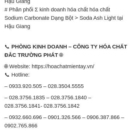
📞
PHÒNG KINH DOANH – CÔNG TY HÓA CHẤT
ĐẮC TRƯỜNG PHÁT
🌐
🌐 Website: https://hoachatmientay.vn/
📞 Hotline:
– 0933.920.505 – 028.3504.5555
– 028.3756.1835 – 028.3756.1840 –
028.3756.1841- 028.3756.1842
– 0932.660.696 – 0901.326.566 – 0906.387.866 –
0902.765.866
📧 Email: hoachat@dactruongphat.vn
GIỜ LÀM VIỆC TẠI CÔNG TY HÓA CHẤT ĐẮC
TRƯỜNG PHÁT
Thời gian làm việc
tại Hóa Chất Đắc Trường Phát