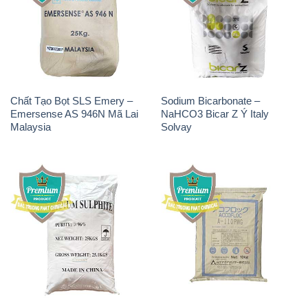
Chất Tạo Bọt SLS Emery –
Sodium Bicarbonate –
Emersense AS 946N Mã Lai
NaHCO3 Bicar Z Ý Italy
Malaysia
Solvay
Natri Sunphit – NA2SO3
Polymer Anion – Accofloc A-
Trung Quốc China
110 PWG MT Aqua Polymer
Nhật Bản Japan