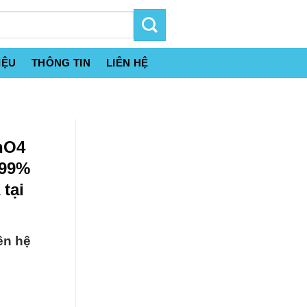
IỆU
THÔNG TIN
LIÊN HỆ
nO4
 99%
tại
ên hệ