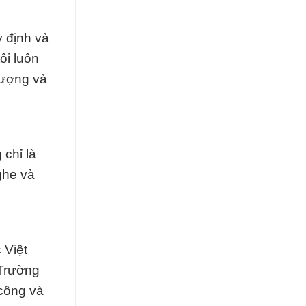
y định và
ôi luôn
lượng và
chỉ là
ghe và
 Việt
 Trường
 công và