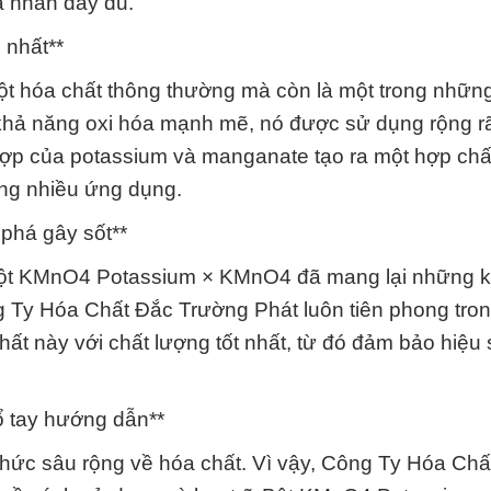
á nhân đầy đủ.
 nhất**
 hóa chất thông thường mà còn là một trong những
 khả năng oxi hóa mạnh mẽ, nó được sử dụng rộng rã
hợp của potassium và manganate tạo ra một hợp chất
rong nhiều ứng dụng.
phá gây sốt**
g Bột KMnO4 Potassium × KMnO4 đã mang lại những
g Ty Hóa Chất Đắc Trường Phát luôn tiên phong tron
hất này với chất lượng tốt nhất, từ đó đảm bảo hiệu 
ổ tay hướng dẫn**
 thức sâu rộng về hóa chất. Vì vậy, Công Ty Hóa Ch