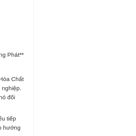
ng Phát**
 Hóa Chất
 nghiệp.
nó đối
u tiếp
eo hướng