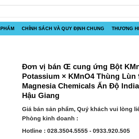
 PHẨM
CHÍNH SÁCH VÀ QUY ĐỊNH CHUNG
THƯƠNG H
Đơn vị bán Œ cung ứng Bột KM
Potassium × KMnO4 Thùng Lùn
Magnesia Chemicals Ấn Độ India 
Hậu Giang
Giá bán sản phẩm, Quý khách vui lòng li
Phòng kinh doanh :
Hotline : 028.3504.5555 - 0933.920.505