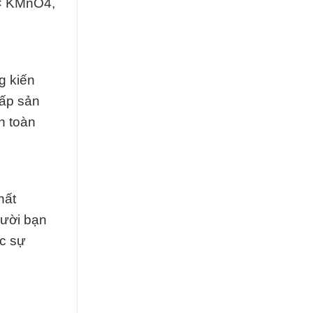
 × KMnO4,
g kiến
cấp sản
n toàn
hất
gười bạn
ợc sự