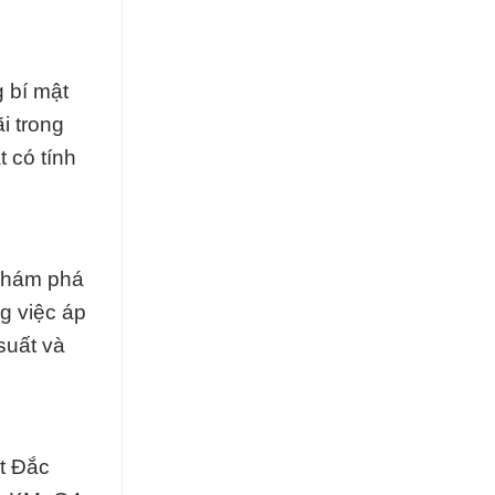
 bí mật
i trong
 có tính
 khám phá
g việc áp
suất và
ất Đắc