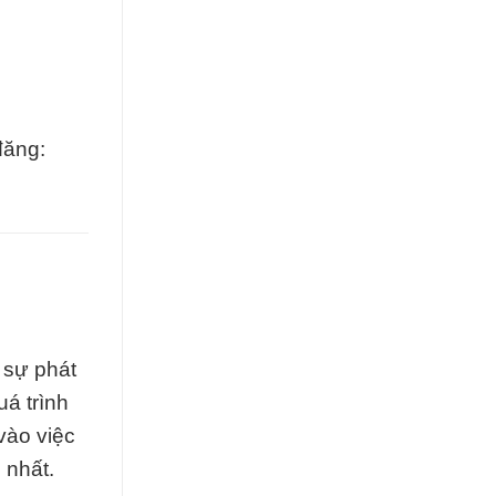
đăng:
 sự phát
uá trình
vào việc
 nhất.