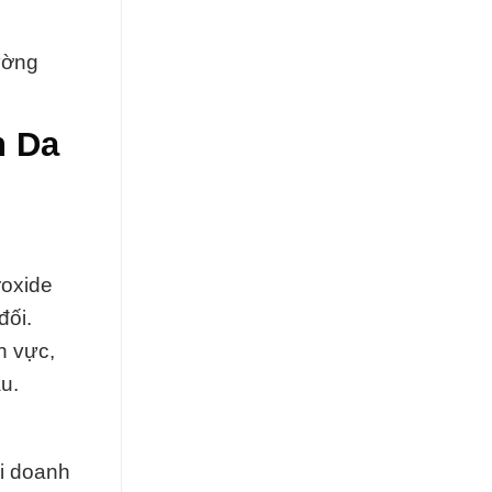
ường
n Da
roxide
đối.
h vực,
u.
ỗi doanh