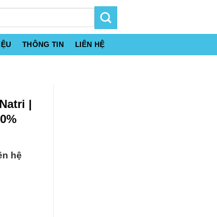
IỆU
THÔNG TIN
LIÊN HỆ
atri |
50%
ên hệ