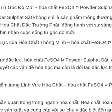
 Từ Góc Độ Mới – hóa chất FeSO4 Þ Powder Sulpha
der Sulphat Sắt không chỉ là sản phẩm thông thườn
y Hóa Chất Đắc Trường Phát, đồng hành với sự sáng
hìn nhận cuộc sống từ góc độ mới.
 Lực của Hóa Chất Thông Minh – hóa chất FeSO4 
trợ đắc lực. hóa chất FeSO4 Þ Powder Sulphat Sắt, v
uyết các vấn đề hóa học mà còn là đối tác đắc lực t
Hiểm trong Lĩnh Vực Hóa Chất – hóa chất FeSO4 Þ 
phần quan trọng trong ngành hóa chất. Hóa chất hóa 
 sản xuất và cung cấp với sự chú ý đặc biệt đến an