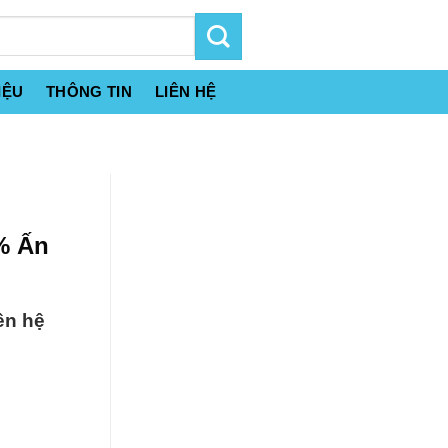
IỆU
THÔNG TIN
LIÊN HỆ
% Ấn
ên hệ