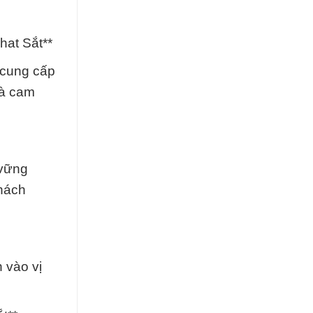
at Sắt**
 cung cấp
và cam
 vững
hách
 vào vị