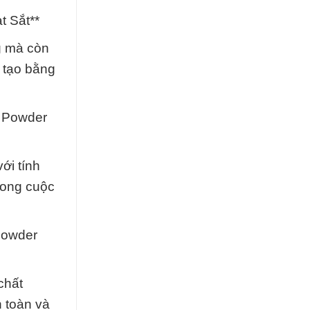
t Sắt**
g mà còn
 tạo bằng
Þ Powder
ới tính
rong cuộc
Powder
chất
 toàn và