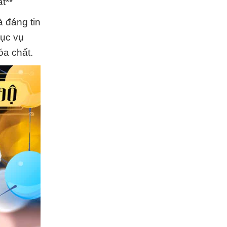
t**
 đáng tin
hục vụ
óa chất.