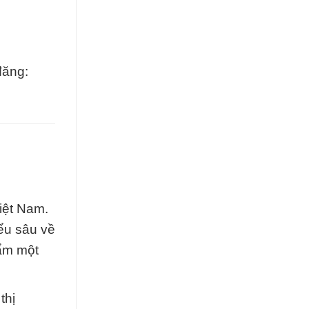
đăng:
Việt Nam.
ểu sâu về
hẩm một
thị