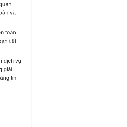
 quan
toàn và
ên toàn
ạn tiết
n dịch vụ
 giải
áng tin