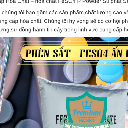
ấp Hóa Chất – hóa chất FeSO4 Þ Powder Sulphat Sắ
húng tôi bao gồm các sản phẩm chất lượng cao và
ung cấp hóa chất. Chúng tôi hy vọng sẽ có cơ hội p
dựng sự đồng hành tin cậy trong lĩnh vực cung cấp h