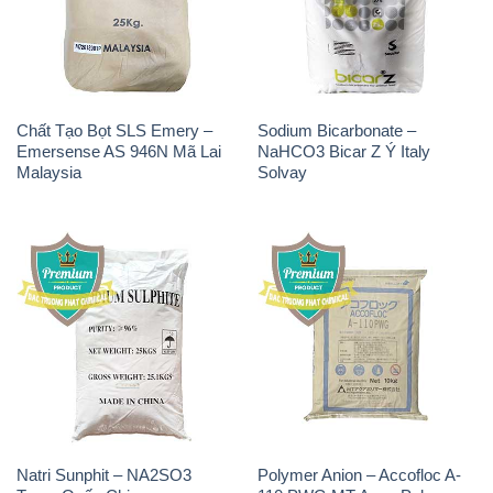
Emersense AS 946N Mã Lai
NaHCO3 Bicar Z Ý Italy
Malaysia
Solvay
Natri Sunphit – NA2SO3
Polymer Anion – Accofloc A-
Trung Quốc China
110 PWG MT Aqua Polymer
Nhật Bản Japan