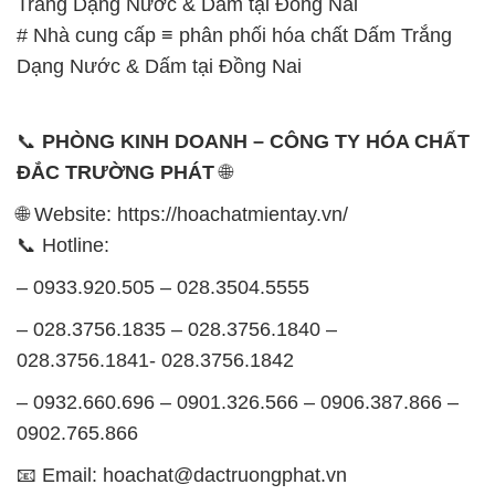
📞
PHÒNG KINH DOANH – CÔNG TY HÓA CHẤT
ĐẮC TRƯỜNG PHÁT
🌐
🌐 Website: https://hoachatmientay.vn/
📞 Hotline:
– 0933.920.505 – 028.3504.5555
– 028.3756.1835 – 028.3756.1840 –
028.3756.1841- 028.3756.1842
– 0932.660.696 – 0901.326.566 – 0906.387.866 –
0902.765.866
📧 Email: hoachat@dactruongphat.vn
GIỜ LÀM VIỆC TẠI CÔNG TY HÓA CHẤT ĐẮC
TRƯỜNG PHÁT
Thời gian làm việc
tại Hóa Chất Đắc Trường Phát
được tổ chức như sau: