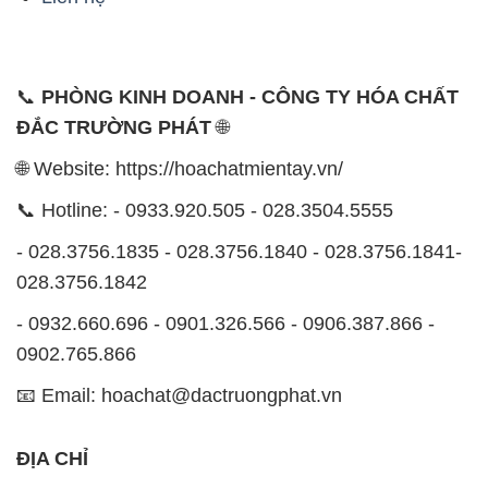
🌐 Website: https://hoachatmientay.vn/
📞 Hotline: - 0933.920.505 - 028.3504.5555
- 028.3756.1835 - 028.3756.1840 - 028.3756.1841-
028.3756.1842
- 0932.660.696 - 0901.326.566 - 0906.387.866 -
0902.765.866
📧 Email: hoachat@dactruongphat.vn
ĐỊA CHỈ
1229C Quốc lộ 1A, Phường Bình Trị Đông B,
Quận Bình Tân, TP. Hồ Chí Minh