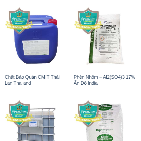
Chất Bảo Quản CMIT Thái
Phèn Nhôm – Al2(SO4)3 17%
Lan Thailand
Ấn Độ India
Chất tạo bọt Las P Tico Tank
Sodium Benzoate – Mốc Bột
IBC Bồn Việt Nam
Kalama Food Grade Mỹ Usa