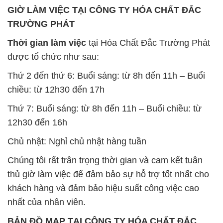
Thứ 2 đến thứ 6: Buổi sáng: từ 8h đến 11h – Buổi
chiều: từ 12h30 đến 17h
Thứ 7: Buổi sáng: từ 8h đến 11h – Buổi chiều: từ
12h30 đến 16h
Chủ nhật: Nghỉ chủ nhật hàng tuần
Chúng tôi rất trân trọng thời gian và cam kết tuân
thủ giờ làm việc để đảm bảo sự hỗ trợ tốt nhất cho
khách hàng và đảm bảo hiệu suất công việc cao
nhất của nhân viên.
BẢN ĐỒ MAP TẠI CÔNG TY HÓA CHẤT ĐẮC
TRƯỜNG PHÁT
ĐỊA CHỈ: 1229C Quốc lộ 1A, Phường Bình Trị
Đông B, Quận Bình Tân, Sài Gòn TP. Hồ Chí
Minh