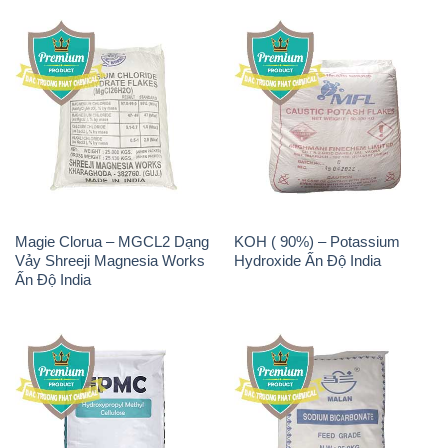
Magie Clorua – MGCL2 Dạng
KOH ( 90%) – Potassium
Vảy Shreeji Magnesia Works
Hydroxide Ấn Độ India
Ấn Độ India
Chất Tạo Đặc HPMC –
Sodium Bicarbonate – Bicar