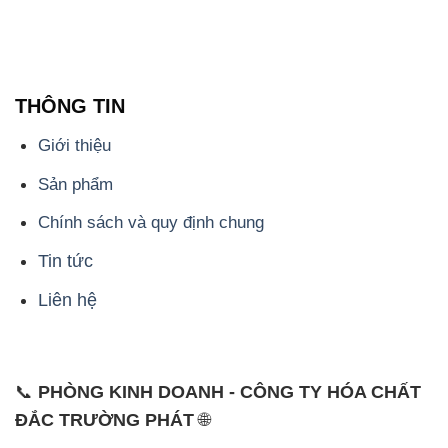
Giới thiệu
Sản phẩm
Chính sách và quy định chung
Tin tức
Liên hệ
📞
PHÒNG KINH DOANH - CÔNG TY HÓA CHẤT
ĐẮC TRƯỜNG PHÁT
🌐
🌐 Website: https://hoachatmientay.vn/
📞 Hotline: - 0933.920.505 - 028.3504.5555
- 028.3756.1835 - 028.3756.1840 - 028.3756.1841-
028.3756.1842