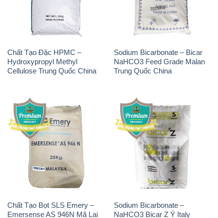
Hydroxypropyl Methyl
NaHCO3 Feed Grade Malan
Cellulose Trung Quốc China
Trung Quốc China
Chất Tạo Bọt SLS Emery –
Sodium Bicarbonate –
Emersense AS 946N Mã Lai
NaHCO3 Bicar Z Ý Italy
Malaysia
Solvay