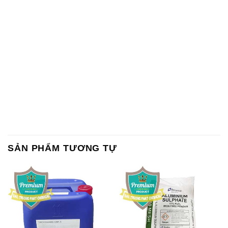
SẢN PHẨM TƯƠNG TỰ
Chất Bảo Quản CMIT Thái
Phèn Nhôm – Al2(SO4)3 17%
Lan Thailand
Ấn Độ India