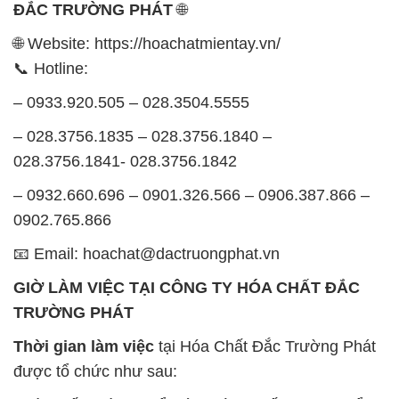
– 028.3756.1835 – 028.3756.1840 –
028.3756.1841- 028.3756.1842
– 0932.660.696 – 0901.326.566 – 0906.387.866 –
0902.765.866
📧 Email: hoachat@dactruongphat.vn
GIỜ LÀM VIỆC TẠI CÔNG TY HÓA CHẤT ĐẮC
TRƯỜNG PHÁT
Thời gian làm việc
tại Hóa Chất Đắc Trường Phát
được tổ chức như sau:
Thứ 2 đến thứ 6: Buổi sáng: từ 8h đến 11h – Buổi
chiều: từ 12h30 đến 17h
Thứ 7: Buổi sáng: từ 8h đến 11h – Buổi chiều: từ
12h30 đến 16h