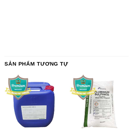
SẢN PHẨM TƯƠNG TỰ
Chất Bảo Quản CMIT Thái
Phèn Nhôm – Al2(SO4)3 17%
Lan Thailand
Ấn Độ India