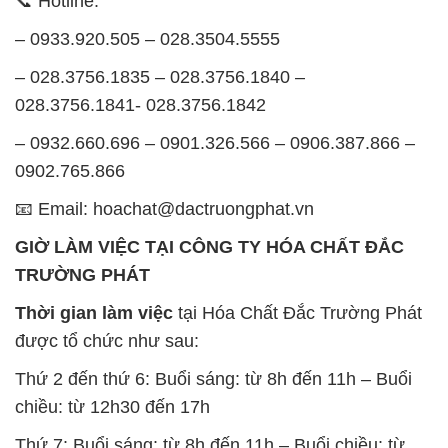
– 0932.660.696 – 0901.326.566 – 0906.387.866 –
0902.765.866
📧 Email: hoachat@dactruongphat.vn
GIỜ LÀM VIỆC TẠI CÔNG TY HÓA CHẤT ĐẮC
TRƯỜNG PHÁT
Thời gian làm việc
tại Hóa Chất Đắc Trường Phát
được tổ chức như sau:
Thứ 2 đến thứ 6: Buổi sáng: từ 8h đến 11h – Buổi
chiều: từ 12h30 đến 17h
Thứ 7: Buổi sáng: từ 8h đến 11h – Buổi chiều: từ
12h30 đến 16h
Chủ nhật: Nghỉ chủ nhật hàng tuần
Chúng tôi rất trân trọng thời gian và cam kết tuân