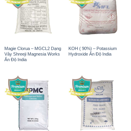
Magie Clorua – MGCL2 Dạng
KOH ( 90%) – Potassium
Vảy Shreeji Magnesia Works
Hydroxide Ấn Độ India
Ấn Độ India
Chất Tạo Đặc HPMC –
Sodium Bicarbonate – Bicar
Hydroxypropyl Methyl
NaHCO3 Feed Grade Malan
Cellulose Trung Quốc China
Trung Quốc China