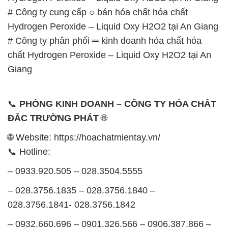
Giang
📞
PHÒNG KINH DOANH – CÔNG TY HÓA CHẤT
ĐẮC TRƯỜNG PHÁT
🌐
🌐 Website: https://hoachatmientay.vn/
📞 Hotline:
– 0933.920.505 – 028.3504.5555
– 028.3756.1835 – 028.3756.1840 –
028.3756.1841- 028.3756.1842
– 0932.660.696 – 0901.326.566 – 0906.387.866 –
0902.765.866
📧 Email: hoachat@dactruongphat.vn
GIỜ LÀM VIỆC TẠI CÔNG TY HÓA CHẤT ĐẮC