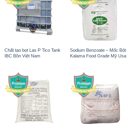
Chất tạo bọt Las P Tico Tank
Sodium Benzoate – Mốc Bột
IBC Bồn Việt Nam
Kalama Food Grade Mỹ Usa
Magie Clorua – MGCL2 Dạng
KOH ( 90%) – Potassium
Vảy Shreeji Magnesia Works
Hydroxide Ấn Độ India
Ấn Độ India