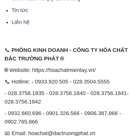
📞
PHÒNG KINH DOANH - CÔNG TY HÓA CHẤT
ĐẮC TRƯỜNG PHÁT
🌐
🌐 Website: https://hoachatmientay.vn/
📞 Hotline: - 0933.920.505 - 028.3504.5555
- 028.3756.1835 - 028.3756.1840 - 028.3756.1841-
028.3756.1842
- 0932.660.696 - 0901.326.566 - 0906.387.866 -
0902.765.866
📧 Email: hoachat@dactruongphat.vn
ĐỊA CHỈ
1229C Quốc lộ 1A, Phường Bình Trị Đông B,
Quận Bình Tân, TP. Hồ Chí Minh