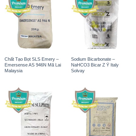
Chất Tạo Bọt SLS Emery –
Sodium Bicarbonate –
Emersense AS 946N Mã Lai
NaHCO3 Bicar Z Ý Italy
Malaysia
Solvay
Natri Sunphit – NA2SO3
Polymer Anion – Accofloc A-
Trung Quốc China
110 PWG MT Aqua Polymer
Nhật Bản Japan