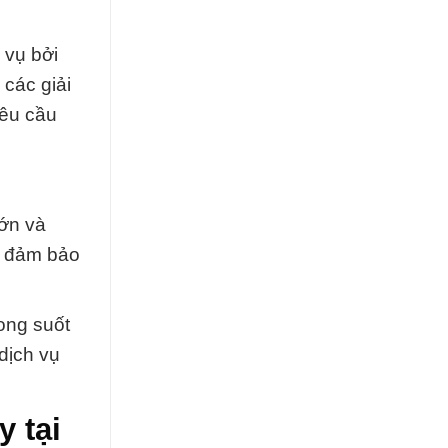
 vụ bởi
các giải
yêu cầu
lớn và
ể đảm bảo
ong suốt
dịch vụ
 tại