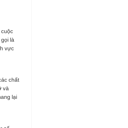
a cuộc
gọi là
nh vực
các chất
ỡ và
ang lại