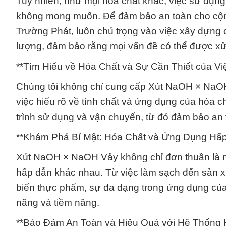
Tuy nhiên, như mọi hóa chất khác, việc sử dụ
không mong muốn. Để đảm bảo an toàn cho cộng
Trường Phát, luôn chú trọng vào việc xây dựng
lượng, đảm bảo rằng mọi vấn đề có thể được xử
**Tìm Hiểu về Hóa Chất và Sự Cần Thiết của Vi
Chúng tôi không chỉ cung cấp Xút NaOH × NaO
việc hiểu rõ về tính chất và ứng dụng của hóa c
trình sử dụng và vận chuyển, từ đó đảm bảo an 
**Khám Phá Bí Mật: Hóa Chất và Ứng Dụng Hấp
Xút NaOH × NaOH Vảy không chỉ đơn thuần là 
hấp dẫn khác nhau. Từ việc làm sạch đến sản x
biến thực phẩm, sự đa dạng trong ứng dụng củ
năng và tiềm năng.
**Bảo Đảm An Toàn và Hiệu Quả với Hệ Thống 