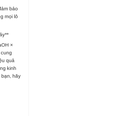
 đảm bảo
g mọi lô
ảy**
NaOH ×
c cung
iệu quả
ộng kinh
 bạn, hãy