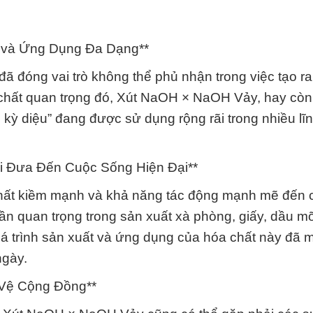
 và Ứng Dụng Đa Dạng**
đã đóng vai trò không thể phủ nhận trong việc tạo r
 chất quan trọng đó, Xút NaOH × NaOH Vảy, hay còn 
u kỳ diệu” đang được sử dụng rộng rãi trong nhiều lĩ
i Đưa Đến Cuộc Sống Hiện Đại**
hất kiềm mạnh và khả năng tác động mạnh mẽ đến 
ần quan trọng trong sản xuất xà phòng, giấy, dầu m
uá trình sản xuất và ứng dụng của hóa chất này đã m
ngày.
 Vệ Cộng Đồng**