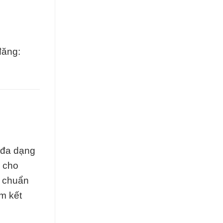
đăng:
 đa dạng
 cho
u chuẩn
m kết