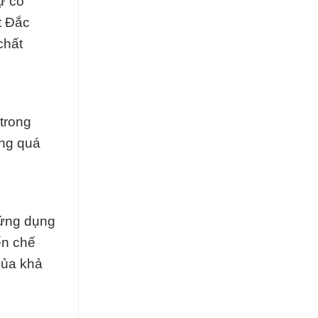
ự cố
t Đắc
chất
trong
ong quá
 ứng dụng
ến chế
của khả