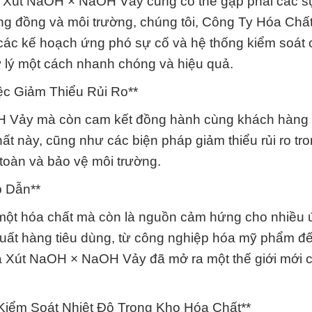
ng Xút NaOH × NaOH Vảy cũng có thể gặp phải các s
 đồng và môi trường, chúng tôi, Công Ty Hóa Chấ
 các kế hoạch ứng phó sự cố và hệ thống kiểm soát 
 lý một cách nhanh chóng và hiệu quả.
ệc Giảm Thiểu Rủi Ro**
H Vảy mà còn cam kết đồng hành cùng khách hàng 
hất này, cũng như các biện pháp giảm thiểu rủi ro tr
toàn và bảo vệ môi trường.
 Dẫn**
một hóa chất mà còn là nguồn cảm hứng cho nhiều
uất hàng tiêu dùng, từ công nghiệp hóa mỹ phẩm đ
a Xút NaOH × NaOH Vảy đã mở ra một thế giới mới 
Kiểm Soát Nhiệt Độ Trong Kho Hóa Chất**