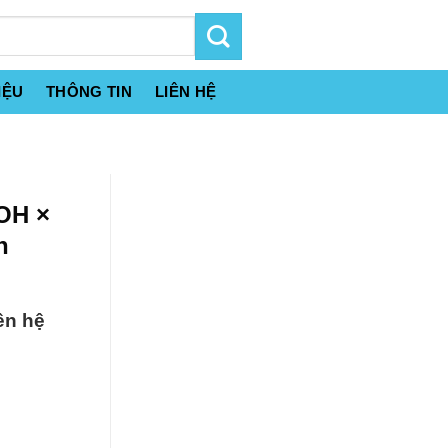
IỆU
THÔNG TIN
LIÊN HỆ
OH ×
n
ên hệ