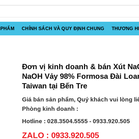
 PHẨM
CHÍNH SÁCH VÀ QUY ĐỊNH CHUNG
THƯƠNG H
Đơn vị kinh doanh & bán Xút Na
NaOH Vảy 98% Formosa Đài Loa
Taiwan tại Bến Tre
Giá bán sản phẩm, Quý khách vui lòng li
Phòng kinh doanh :
Hotline : 028.3504.5555 - 0933.920.505
ZALO : 0933.920.505