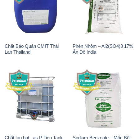
Chất Bảo Quản CMIT Thái
Phèn Nhôm – Al2(SO4)3 17%
Lan Thailand
Ấn Độ India
Chất tạo bọt Las P Tico Tank
Sodium Benzoate – Mốc Bột