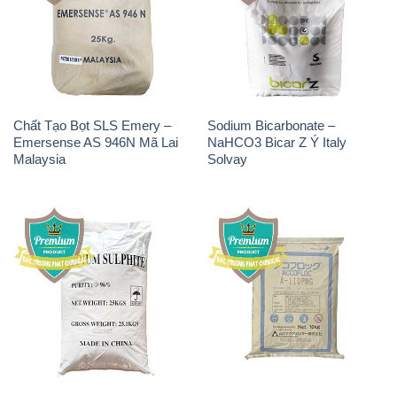
Chất Tạo Bọt SLS Emery –
Sodium Bicarbonate –
Emersense AS 946N Mã Lai
NaHCO3 Bicar Z Ý Italy
Malaysia
Solvay