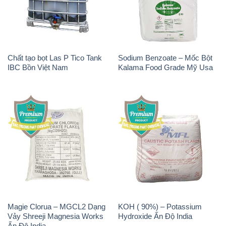
Chất tạo bọt Las P Tico Tank
Sodium Benzoate – Mốc Bột
IBC Bồn Việt Nam
Kalama Food Grade Mỹ Usa
Magie Clorua – MGCL2 Dạng
KOH ( 90%) – Potassium
Vảy Shreeji Magnesia Works
Hydroxide Ấn Độ India
Ấn Độ India