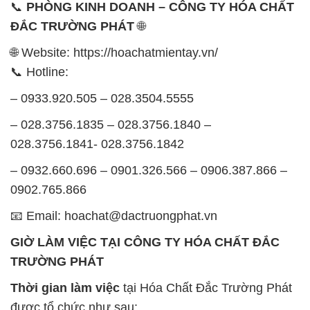
– 0933.920.505 – 028.3504.5555
– 028.3756.1835 – 028.3756.1840 –
028.3756.1841- 028.3756.1842
– 0932.660.696 – 0901.326.566 – 0906.387.866 –
0902.765.866
📧 Email: hoachat@dactruongphat.vn
GIỜ LÀM VIỆC TẠI CÔNG TY HÓA CHẤT ĐẮC
TRƯỜNG PHÁT
Thời gian làm việc
tại Hóa Chất Đắc Trường Phát
được tổ chức như sau:
Thứ 2 đến thứ 6: Buổi sáng: từ 8h đến 11h – Buổi
chiều: từ 12h30 đến 17h
Thứ 7: Buổi sáng: từ 8h đến 11h – Buổi chiều: từ