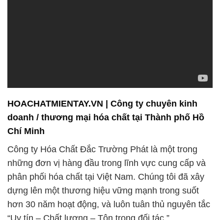
HOACHATMIENTAY.VN | Công ty chuyên kinh
doanh / thương mại hóa chất tại Thành phố Hồ
Chí Minh
Công ty Hóa Chất Đắc Trường Phát là một trong
những đơn vị hàng đầu trong lĩnh vực cung cấp và
phân phối hóa chất tại Việt Nam. Chúng tôi đã xây
dựng lên một thương hiệu vững mạnh trong suốt
hơn 30 năm hoạt động, và luôn tuân thủ nguyên tắc
“Uy tín – Chất lượng – Tôn trọng đối tác.”
Chúng tôi luôn đặt lợi ích của khách hàng lên hàng
đầu và không ngừng nỗ lực để đảm bảo mỗi sản
phẩm chúng tôi cung cấp đáp ứng đủ tiêu chuẩn và
chất lượng cao nhất. Trong lĩnh vực Hóa Chất Xử