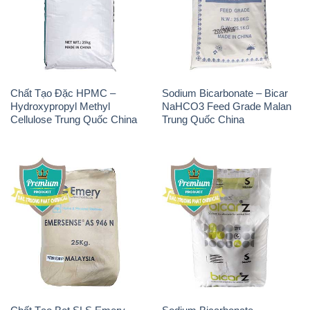
Chất Tạo Đặc HPMC –
Sodium Bicarbonate – Bicar
Hydroxypropyl Methyl
NaHCO3 Feed Grade Malan
Cellulose Trung Quốc China
Trung Quốc China
Chất Tạo Bọt SLS Emery –
Sodium Bicarbonate –
Emersense AS 946N Mã Lai
NaHCO3 Bicar Z Ý Italy
Malaysia
Solvay