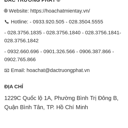
028.3756.1842
- 0932.660.696 - 0901.326.566 - 0906.387.866 -
0902.765.866
📧 Email: hoachat@dactruongphat.vn
ĐỊA CHỈ
1229C Quốc lộ 1A, Phường Bình Trị Đông B,
Quận Bình Tân, TP. Hồ Chí Minh
CÔNG TY XNK TM SX HÓA CHẤT ĐẮC TRƯỜNG
PHÁT
Công ty Hóa Chất Đắc Trường Phát, hoạt động dưới
tên miền
hoachatmientay.vn
, là một đơn vị chuyên