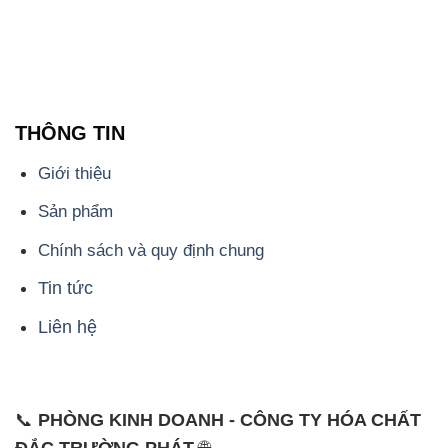
THÔNG TIN
Giới thiệu
Sản phẩm
Chính sách và quy định chung
Tin tức
Liên hệ
📞
PHÒNG KINH DOANH - CÔNG TY HÓA CHẤT
ĐẮC TRƯỜNG PHÁT
🌐
🌐 Website: https://hoachatmientay.vn/
📞 Hotline: - 0933.920.505 - 028.3504.5555
- 028.3756.1835 - 028.3756.1840 - 028.3756.1841-