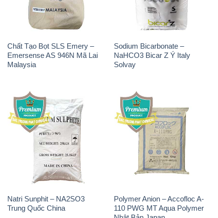
Chất Tạo Bọt SLS Emery –
Sodium Bicarbonate –
Emersense AS 946N Mã Lai
NaHCO3 Bicar Z Ý Italy
Malaysia
Solvay
Natri Sunphit – NA2SO3
Polymer Anion – Accofloc A-
Trung Quốc China
110 PWG MT Aqua Polymer
Nhật Bản Japan