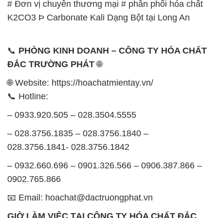
# Đơn vị chuyên thương mại # phân phối hóa chất
K2CO3 Þ Carbonate Kali Dạng Bột tại Long An
📞
PHÒNG KINH DOANH – CÔNG TY HÓA CHẤT
ĐẮC TRƯỜNG PHÁT
🌐
🌐 Website: https://hoachatmientay.vn/
📞 Hotline:
– 0933.920.505 – 028.3504.5555
– 028.3756.1835 – 028.3756.1840 –
028.3756.1841- 028.3756.1842
– 0932.660.696 – 0901.326.566 – 0906.387.866 –
0902.765.866
📧 Email: hoachat@dactruongphat.vn
GIỜ LÀM VIỆC TẠI CÔNG TY HÓA CHẤT ĐẮC