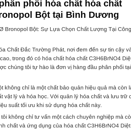
phân phối hóa chất hóa chất
onopol Bột tại Bình Dương
 Bronopol Bột: Sự Lựa Chọn Chất Lượng Tại Côn
a Chất Đắc Trường Phát, nơi đem đến sự tin cậy v
g cao, trong đó có hóa chất hóa chất C3H6BrNO4 Di
c chúng tôi tự hào là đơn vị hàng đầu phân phối tạ
 không chỉ là một chất bảo quản hiệu quả mà còn l
 vật lý và hóa học. Với quản lý hóa chất và lưu trữ
ệu suất tối ưu khi sử dụng hóa chất này.
 tôi không chỉ tư vấn một cách chuyên nghiệp mà c
tính chất và ứng dụng của hóa chất C3H6BrNO4 Diệ