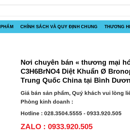
 PHẨM
CHÍNH SÁCH VÀ QUY ĐỊNH CHUNG
THƯƠNG H
Nơi chuyên bán « thương mại hó
C3H6BrNO4 Diệt Khuẩn Ø Brono
Trung Quốc China tại Bình Dươ
Giá bán sản phẩm, Quý khách vui lòng li
Phòng kinh doanh :
Hotline : 028.3504.5555 - 0933.920.505
ZALO : 0933.920.505