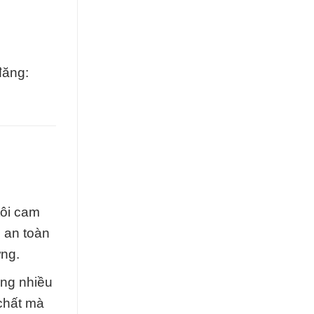
đăng:
tôi cam
 an toàn
ờng.
ong nhiều
chất mà