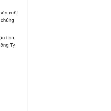
 sản xuất
, chúng
ận tình,
Công Ty