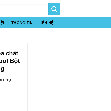
IỆU
THÔNG TIN
LIÊN HỆ
a chất
pol Bột
ng
ên hệ