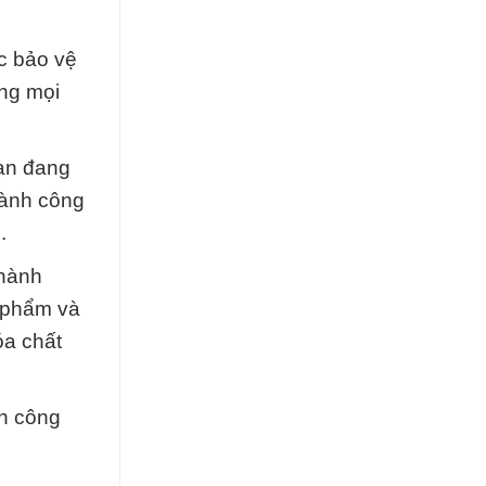
c bảo vệ
ằng mọi
bạn đang
gành công
.
thành
n phẩm và
óa chất
nh công