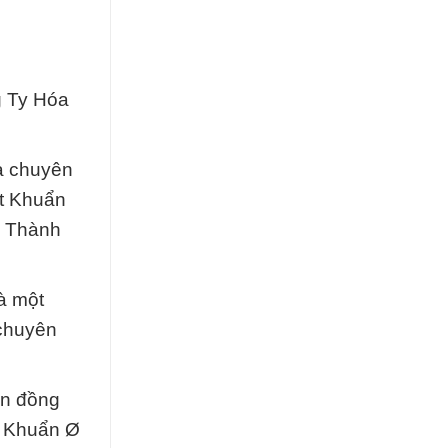
g Ty Hóa
à chuyên
ệt Khuẩn
i Thành
à một
 chuyên
òn đồng
t Khuẩn Ø