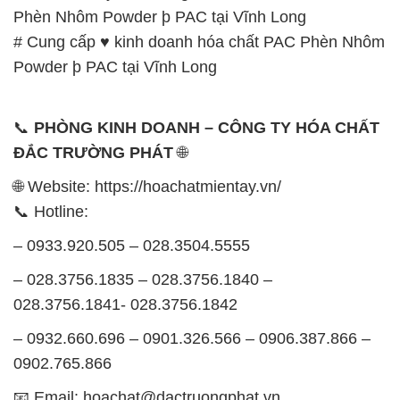
Phèn Nhôm Powder þ PAC tại Vĩnh Long
# Cung cấp ♥ kinh doanh hóa chất PAC Phèn Nhôm
Powder þ PAC tại Vĩnh Long
📞
PHÒNG KINH DOANH – CÔNG TY HÓA CHẤT
ĐẮC TRƯỜNG PHÁT
🌐
🌐 Website: https://hoachatmientay.vn/
📞 Hotline:
– 0933.920.505 – 028.3504.5555
– 028.3756.1835 – 028.3756.1840 –
028.3756.1841- 028.3756.1842
– 0932.660.696 – 0901.326.566 – 0906.387.866 –
0902.765.866
📧 Email: hoachat@dactruongphat.vn