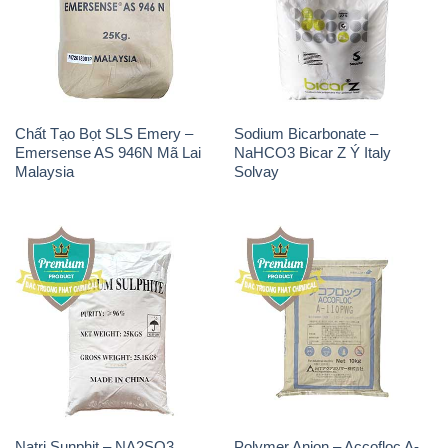
Chất Tạo Bọt SLS Emery –
Sodium Bicarbonate –
Emersense AS 946N Mã Lai
NaHCO3 Bicar Z Ý Italy
Malaysia
Solvay
Natri Sunphit – NA2SO3
Polymer Anion – Accofloc A-