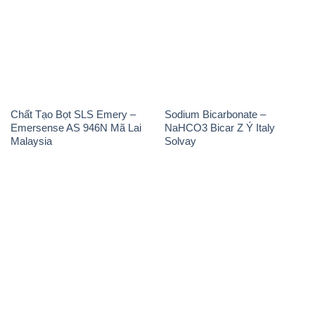
Chất Tạo Bọt SLS Emery –
Sodium Bicarbonate –
Emersense AS 946N Mã Lai
NaHCO3 Bicar Z Ý Italy
Malaysia
Solvay