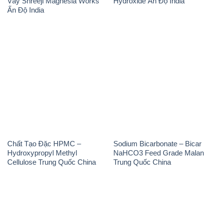
Vảy Shreeji Magnesia Works
Hydroxide Ấn Độ India
Ấn Độ India
Chất Tạo Đặc HPMC –
Sodium Bicarbonate – Bicar
Hydroxypropyl Methyl
NaHCO3 Feed Grade Malan
Cellulose Trung Quốc China
Trung Quốc China