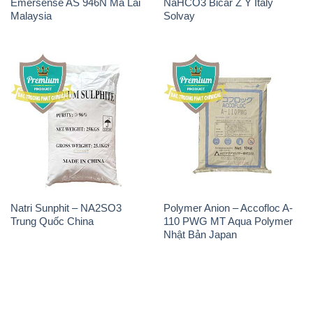
Emersense AS 946N Mã Lai
NaHCO3 Bicar Z Ý Italy
Malaysia
Solvay
Natri Sunphit – NA2SO3
Polymer Anion – Accofloc A-
Trung Quốc China
110 PWG MT Aqua Polymer
Nhật Bản Japan