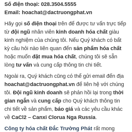
Số điện thoại: 028.3504.5555
Email: hoachat@dactruongphat.vn
Hãy gọi
số điện thoại
trên để được tư vấn trực tiếp
từ
đội ngũ
nhân viên
kinh doanh hóa chất
giàu
kinh nghiệm của chúng tôi. Nếu Quý khách có bất
kỳ câu hỏi nào liên quan đến
sản phẩm hóa chất
hoặc muốn
đặt mua hóa chất
, chúng tôi sẽ sẵn
lòng
tư vấn
và cung cấp thông tin chi tiết.
Ngoài ra, Quý khách cũng có thể gửi email đến địa
hoachat@dactruongphat.vn
để liên hệ với chúng
tôi.
Đội ngũ kinh doanh
sẽ phản hồi lại trong
thời
gian ngắn
và
cung cấp
cho Quý khách thông tin
chi tiết về sản phẩm,
báo giá
và các yêu cầu khác
về
CaCl2 – Canxi Clorua Nga Russia
.
Công ty hóa chất Đắc Trường Phát
rất mong