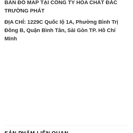
BẢN ĐỒ MAP TẠI CÔNG TY HÓA CHẤT ĐẮC
TRƯỜNG PHÁT
ĐỊA CHỈ: 1229C Quốc lộ 1A, Phường Bình Trị
Đông B, Quận Bình Tân, Sài Gòn TP. Hồ Chí
Minh
SẢN PHẨM LIÊN QUAN