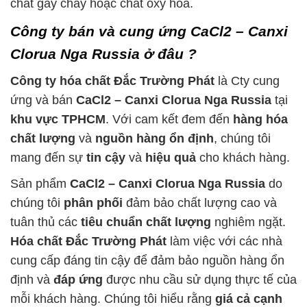
chất gây cháy hoặc chất oxy hóa.
Công ty bán và cung ứng CaCl2 – Canxi
Clorua Nga Russia ở đâu ?
Công ty hóa chất Đắc Trường Phát
là Cty cung
ứng và bán
CaCl2 – Canxi Clorua Nga Russia
tại
khu vực TPHCM
. Với cam kết đem đến
hàng hóa
chất lượng
và
nguồn hàng ổn định
, chúng tôi
mang đến sự
tin cậy
và
hiệu quả
cho khách hàng.
Sản phẩm
CaCl2 – Canxi Clorua Nga Russia
do
chúng tôi
phân phối
đảm bảo chất lượng cao và
tuân thủ các
tiêu chuẩn chất lượng
nghiêm ngặt.
Hóa chất Đắc Trường Phát
làm việc với các nhà
cung cấp đáng tin cậy để đảm bảo nguồn hàng ổn
định và
đáp ứng
được nhu cầu sử dụng thực tế của
mỗi khách hàng. Chúng tôi hiểu rằng
giá cả cạnh