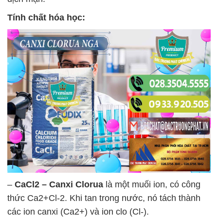
Tính chất hóa học:
–
CaCl2 – Canxi Clorua
là một muối ion, có công
thức Ca2+Cl-2. Khi tan trong nước, nó tách thành
các ion canxi (Ca2+) và ion clo (Cl-).