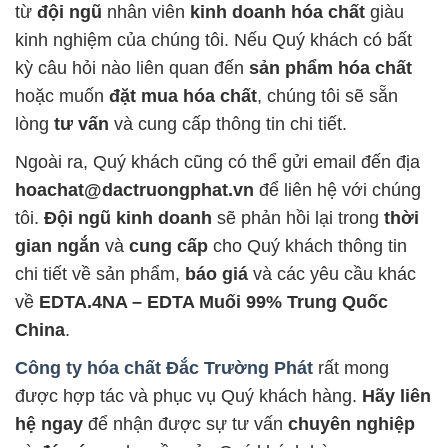
từ
đội ngũ
nhân viên
kinh doanh hóa chất
giàu
kinh nghiệm của chúng tôi. Nếu Quý khách có bất
kỳ câu hỏi nào liên quan đến
sản phẩm hóa chất
hoặc muốn
đặt mua hóa chất
, chúng tôi sẽ sẵn
lòng
tư vấn
và cung cấp thông tin chi tiết.
Ngoài ra, Quý khách cũng có thể gửi email đến địa
hoachat@dactruongphat.vn
để liên hệ với chúng
tôi.
Đội ngũ kinh doanh
sẽ phản hồi lại trong
thời
gian ngắn
và
cung cấp
cho Quý khách thông tin
chi tiết về sản phẩm,
báo giá
và các yêu cầu khác
về
EDTA.4NA – EDTA Muối 99% Trung Quốc
China
.
Công ty hóa chất Đắc Trường Phát
rất mong
được hợp tác và phục vụ Quý khách hàng.
Hãy liên
hệ ngay
để nhận được sự tư vấn
chuyên nghiệp