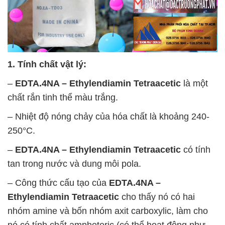
1. Tính chất vật lý:
–
EDTA.4NA – Ethylendiamin Tetraacetic
là một
chất rắn tinh thể màu trắng.
– Nhiệt độ nóng chảy của hóa chất là khoảng 240-
250°C.
–
EDTA.4NA – Ethylendiamin Tetraacetic
có tính
tan trong nước và dung môi pola.
– Công thức cấu tạo của
EDTA.4NA –
Ethylendiamin Tetraacetic
cho thấy nó có hai
nhóm amine và bốn nhóm axit carboxylic, làm cho
nó có tính chất amphoteric (có thể hoạt động như