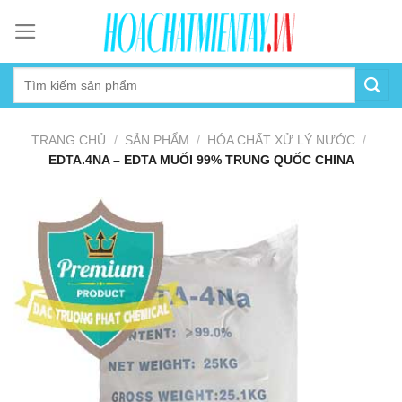
Skip
to
content
TRANG CHỦ
/
SẢN PHẨM
/
HÓA CHẤT XỬ LÝ NƯỚC
/
EDTA.4NA – EDTA MUỐI 99% TRUNG QUỐC CHINA