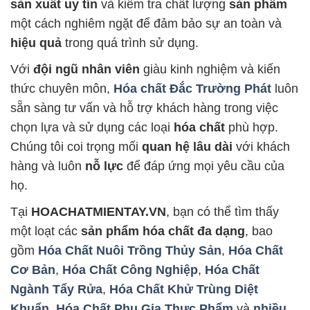
sản xuất uy tín
và kiểm tra chất lượng
sản phẩm
một cách nghiêm ngặt để đảm bảo sự an toàn và
hiệu quả
trong quá trình sử dụng.
Với
đội ngũ nhân viên
giàu kinh nghiệm và kiến
thức chuyên môn,
Hóa chất Đắc Trường Phát
luôn
sẵn sàng tư vấn và hỗ trợ khách hàng trong việc
chọn lựa và sử dụng các loại
hóa chất
phù hợp.
Chúng tôi coi trọng mối
quan hệ lâu dài
với khách
hàng và luôn
nỗ lực
để đáp ứng mọi yêu cầu của
họ.
Tại
HOACHATMIENTAY.VN
, bạn có thể tìm thấy
một loạt các
sản phẩm hóa chất đa dạng
, bao
gồm
Hóa Chất Nuôi Trồng Thủy Sản
,
Hóa Chất
Cơ Bản
,
Hóa Chất Công Nghiệp
,
Hóa Chất
Ngành Tẩy Rửa
,
Hóa Chất Khử Trùng Diệt
Khuẩn
,
Hóa Chất Phụ Gia Thực Phẩm
và
nhiều