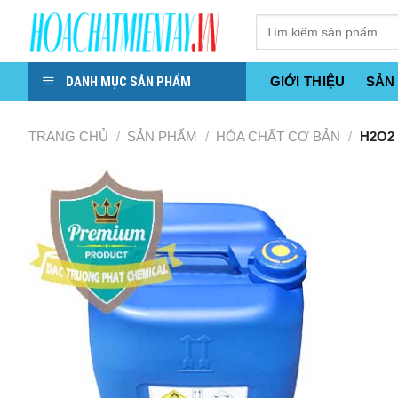
Skip
to
content
DANH MỤC SẢN PHẨM
GIỚI THIỆU
SẢN
TRANG CHỦ
/
SẢN PHẨM
/
HÓA CHẤT CƠ BẢN
/
H2O2