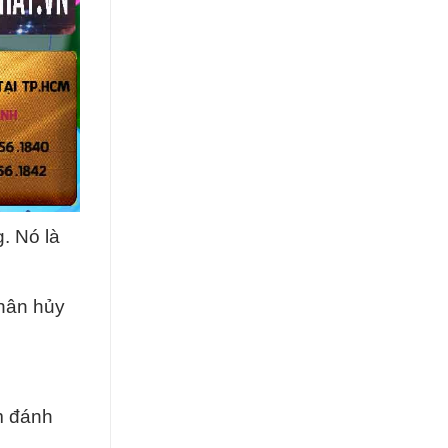
. Nó là
phân hủy
m đánh