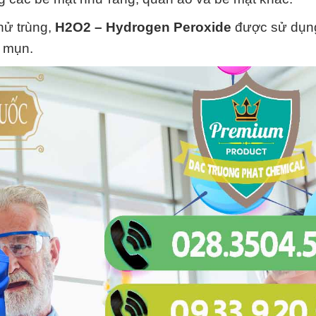
hử trùng,
H2O2 – Hydrogen Peroxide
được sử dụn
ị mụn.