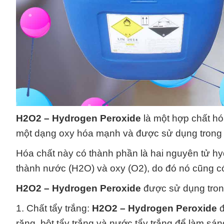
H2O2 – Hydrogen Peroxide
là một hợp chất hó
một dạng oxy hóa mạnh và được sử dụng trong
Hóa chất này có thành phần là hai nguyên tử h
thành nước (H2O) và oxy (O2), do đó nó cũng có 
H2O2 – Hydrogen Peroxide
được sử dụng trong
1. Chất tẩy trắng:
H2O2 – Hydrogen Peroxide
đ
răng, bột tẩy trắng và nước tẩy trắng để làm sá