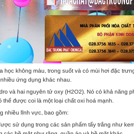
a học không màu, trong suốt và có mùi hơi đặc trưng
 nhiều ứng dụng khác nhau.
ydro và hai nguyên tử oxy (H2O2). Nó có khả năng 
thể được coi là một loại chất oxi hoá mạnh.
 nhiều lĩnh vực, bao gồm:
ược sử dụng trong các sản phẩm tẩy trắng như ke
ng các bề mặt như răng, quần áo và bề mặt khác.