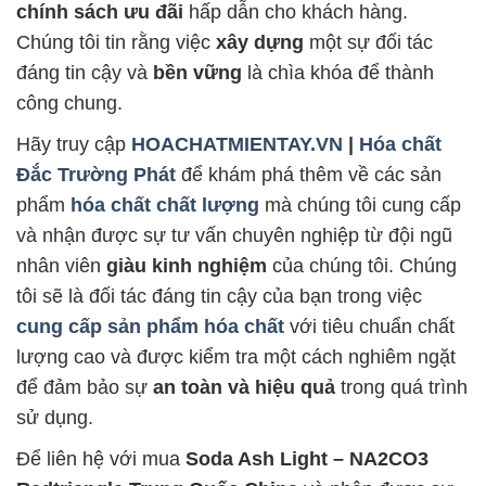
chính sách ưu đãi
hấp dẫn cho khách hàng.
Chúng tôi tin rằng việc
xây dựng
một sự đối tác
đáng tin cậy và
bền vững
là chìa khóa để thành
công chung.
Hãy truy cập
HOACHATMIENTAY.VN
|
Hóa chất
Đắc Trường Phát
để khám phá thêm về các sản
phẩm
hóa chất chất lượng
mà chúng tôi cung cấp
và nhận được sự tư vấn chuyên nghiệp từ đội ngũ
nhân viên
giàu kinh nghiệm
của chúng tôi. Chúng
tôi sẽ là đối tác đáng tin cậy của bạn trong việc
cung cấp sản phẩm hóa chất
với tiêu chuẩn chất
lượng cao và được kiểm tra một cách nghiêm ngặt
để đảm bảo sự
an toàn và hiệu quả
trong quá trình
sử dụng.
Để liên hệ với mua
Soda Ash Light – NA2CO3