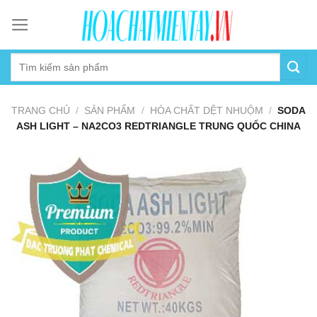
Skip
to
content
TRANG CHỦ
/
SẢN PHẨM
/
HÓA CHẤT DỆT NHUỘM
/
SODA
ASH LIGHT – NA2CO3 REDTRIANGLE TRUNG QUỐC CHINA