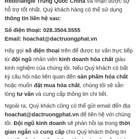
Redtriangle Trung Quốc China
và nhận được sự
hỗ trợ tốt nhất, Quý khách hàng có thể sử dụng
thông tin liên hệ sau:
Số điện thoại: 028.3504.5555
Email: hoachat@dactruongphat.vn
Hãy gọi
số điện thoại
trên để được tư vấn trực tiếp
từ
đội ngũ
nhân viên
kinh doanh hóa chất
giàu
kinh nghiệm của chúng tôi. Nếu Quý khách có bất
kỳ câu hỏi nào liên quan đến
sản phẩm hóa chất
hoặc muốn
đặt mua hóa chất
, chúng tôi sẽ sẵn
lòng
tư vấn
và cung cấp thông tin chi tiết.
Ngoài ra, Quý khách cũng có thể gửi email đến địa
hoachat@dactruongphat.vn
để liên hệ với chúng
tôi.
Đội ngũ kinh doanh
sẽ phản hồi lại trong
thời
gian ngắn
và
cung cấp
cho Quý khách thông tin