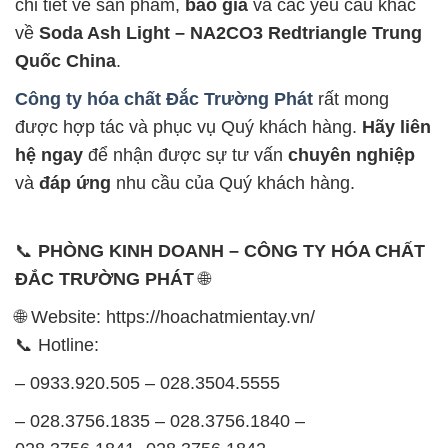
chi tiết về sản phẩm,
báo giá
và các yêu cầu khác
về
Soda Ash Light – NA2CO3 Redtriangle Trung
Quốc China
.
Công ty hóa chất Đắc Trường Phát
rất mong
được hợp tác và phục vụ Quý khách hàng.
Hãy liên
hệ ngay
để nhận được sự tư vấn
chuyên nghiệp
và
đáp ứng
nhu cầu của Quý khách hàng.
📞
PHÒNG KINH DOANH – CÔNG TY HÓA CHẤT
ĐẮC TRƯỜNG PHÁT
🌐
🌐 Website: https://hoachatmientay.vn/
📞 Hotline:
– 0933.920.505 – 028.3504.5555
– 028.3756.1835 – 028.3756.1840 –