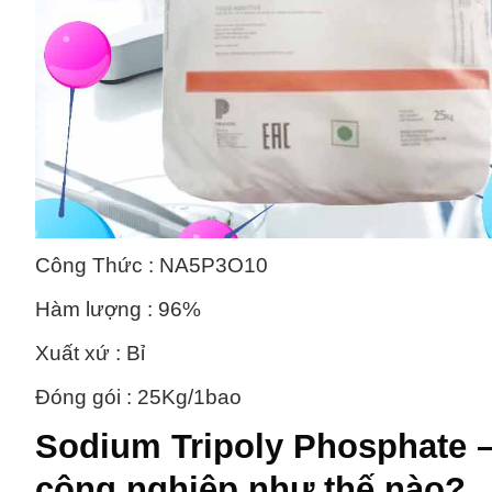
Công Thức : NA5P3O10
Hàm lượng : 96%
Xuất xứ : Bỉ
Đóng gói : 25Kg/1bao
Sodium Tripoly Phosphate 
công nghiệp như thế nào?