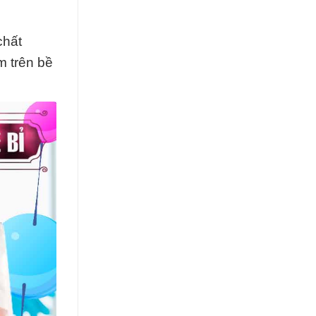
chất
m trên bề