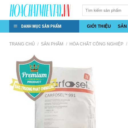
Skip
to
content
DANH MỤC SẢN PHẨM
GIỚI THIỆU
SẢN
TRANG CHỦ
/
SẢN PHẨM
/
HÓA CHẤT CÔNG NGHIỆP
/