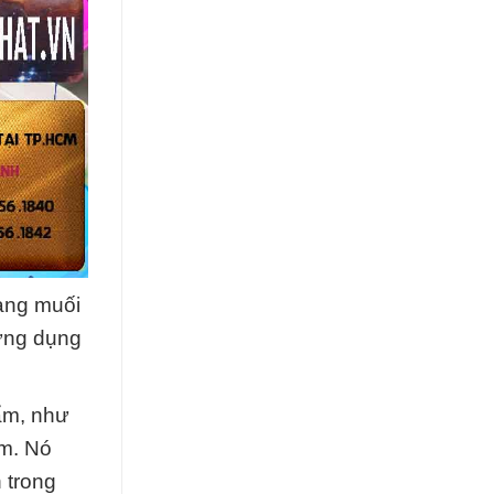
ạng muối
ứng dụng
ẩm, như
ẩm. Nó
 trong