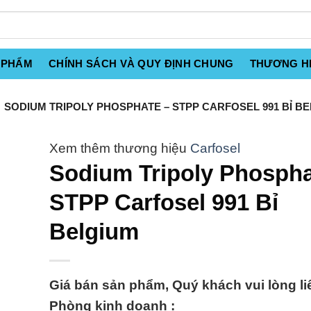
 PHẨM
CHÍNH SÁCH VÀ QUY ĐỊNH CHUNG
THƯƠNG H
SODIUM TRIPOLY PHOSPHATE – STPP CARFOSEL 991 BỈ B
Carfosel
Sodium Tripoly Phospha
STPP Carfosel 991 Bỉ
Belgium
Giá bán sản phẩm, Quý khách vui lòng li
Phòng kinh doanh :