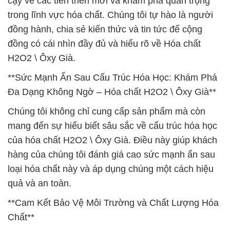
cậy về các tiến triển mới và khám phá quan trọng
trong lĩnh vực hóa chất. Chúng tôi tự hào là người
đồng hành, chia sẻ kiến thức và tin tức để cộng
đồng có cái nhìn đầy đủ và hiểu rõ về Hóa chất
H2O2 \ Ôxy Già.
**Sức Mạnh Ẩn Sau Cấu Trúc Hóa Học: Khám Phá
Đa Dạng Không Ngờ – Hóa chất H2O2 \ Ôxy Già**
Chúng tôi không chỉ cung cấp sản phẩm mà còn
mang đến sự hiểu biết sâu sắc về cấu trúc hóa học
của hóa chất H2O2 \ Ôxy Già. Điều này giúp khách
hàng của chúng tôi đánh giá cao sức mạnh ẩn sau
loại hóa chất này và áp dụng chúng một cách hiệu
quả và an toàn.
**Cam Kết Bảo Vệ Môi Trường và Chất Lượng Hóa
Chất**