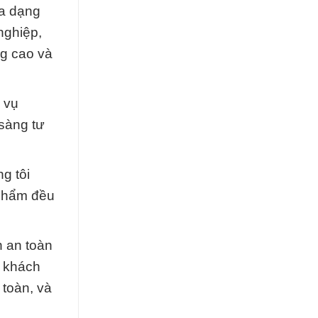
đa dạng
nghiệp,
ng cao và
 vụ
sàng tư
g tôi
 phẩm đều
n an toàn
ả khách
 toàn, và