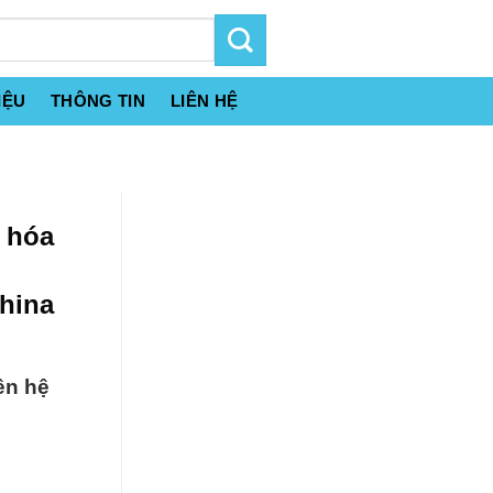
IỆU
THÔNG TIN
LIÊN HỆ
} hóa
hina
ên hệ