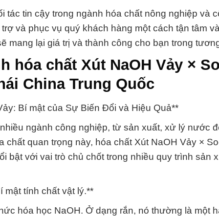
 tác tin cậy trong ngành hóa chất nông nghiệp và 
ỗ trợ và phục vụ quý khách hàng một cách tận tâm v
 mang lại giá trị và thành công cho bạn trong tương 
nh hóa chất Xút NaOH Vảy × S
hái China Trung Quốc
ảy: Bí mật của Sự Biến Đổi và Hiệu Quả**
 nhiều ngành công nghiệp, từ sản xuất, xử lý nước 
óa chất quan trọng này, hóa chất Xút NaOH Vảy × S
i bật với vai trò chủ chốt trong nhiều quy trình sản 
mật tính chất vật lý.**
 thức hóa học NaOH. Ở dạng rắn, nó thường là một 