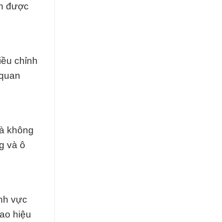
ến được
iều chỉnh
 quan
là không
ng và ô
ĩnh vực
cao hiệu