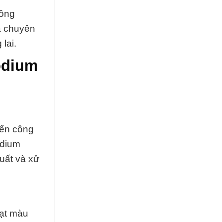
công
à chuyên
lai.
odium
đến công
odium
xuất và xử
hạt màu