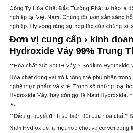
Công Ty Hóa Chất Đắc Trường Phát tự hào là đối
nghiệp tại Việt Nam. Chúng tôi luôn sẵn sàng h
nghiệp. Hy vọng rằng sự hợp tác của chúng tôi sẽ
Đơn vị cung cấp › kinh doa
Hydroxide Vảy 99% Trung T
**Hóa chất Xút NaOH Vảy × Sodium Hydroxide V
Hóa chất đóng vai trò không thể phủ nhận trong
nghệ thực phẩm và y tế. Trong số những loại h
Hydroxide Vảy, hay còn gọi là Natri Hydroxide, nổ
lý.
**Điều gì quyết định sự biến đổi của hóa chất? Bí 
Natri Hydroxide là một hợp chất vô cơ với công