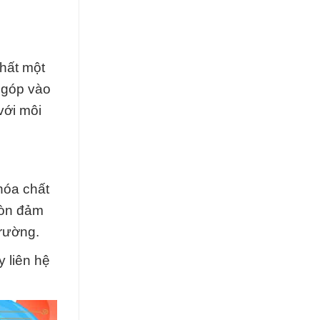
chất một
 góp vào
với môi
hóa chất
còn đảm
trường.
 liên hệ