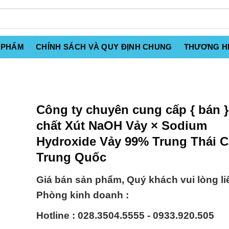
 PHẨM
CHÍNH SÁCH VÀ QUY ĐỊNH CHUNG
THƯƠNG H
Công ty chuyên cung cấp { bán 
chất Xút NaOH Vảy × Sodium
Hydroxide Vảy 99% Trung Thái C
Trung Quốc
Giá bán sản phẩm, Quý khách vui lòng li
Phòng kinh doanh :
Hotline : 028.3504.5555 - 0933.920.505