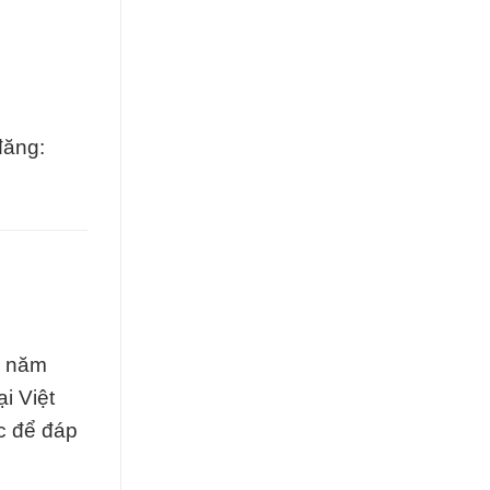
đăng:
u năm
i Việt
c để đáp