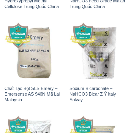
Hydroxypropyl Methyl
NaHCO3 Feed Grade Malan
Cellulose Trung Quốc China
Trung Quốc China
Chất Tạo Bọt SLS Emery –
Sodium Bicarbonate –
Emersense AS 946N Mã Lai
NaHCO3 Bicar Z Ý Italy
Malaysia
Solvay