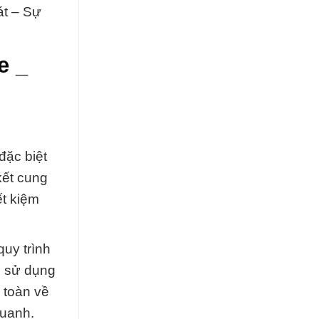
át – Sự
e _
đặc biệt
kết cung
ết kiệm
uy trình
c sử dụng
 toàn về
quanh.