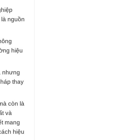
ghiệp
g là nguồn
không
ường hiệu
, nhưng
pháp thay
mà còn là
ất và
kết mang
cách hiệu