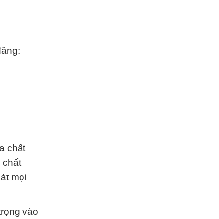
đăng:
a chất
 chất
oát mọi
 trọng vào