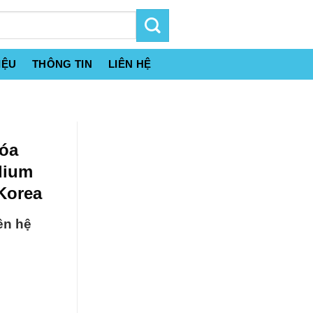
IỆU
THÔNG TIN
LIÊN HỆ
hóa
dium
Korea
ên hệ