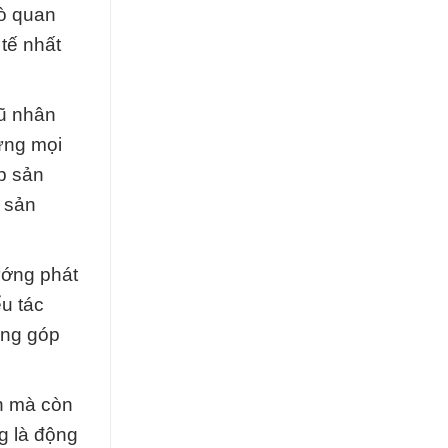
rò quan
 tế nhất
gũ nhân
ứng mọi
p sản
g sản
ướng phát
ểu tác
óng góp
ín mà còn
g là động