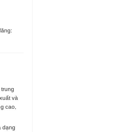
đăng:
 trung
xuất và
ng cao,
a dạng