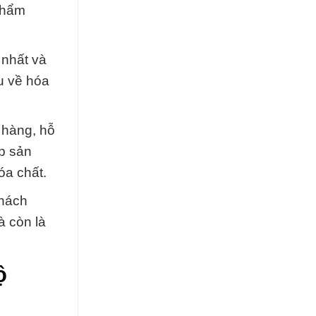
phẩm
 nhất và
âu về hóa
 hàng, hỗ
ấp sản
óa chất.
khách
à còn là
ộ