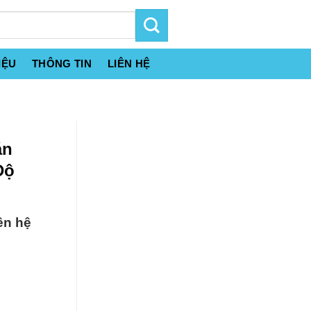
IỆU
THÔNG TIN
LIÊN HỆ
án
Độ
ên hệ