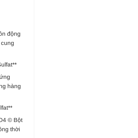
uồn động
h cung
lfat**
 ứng
ống hàng
fat**
SO4 © Bột
ồng thời