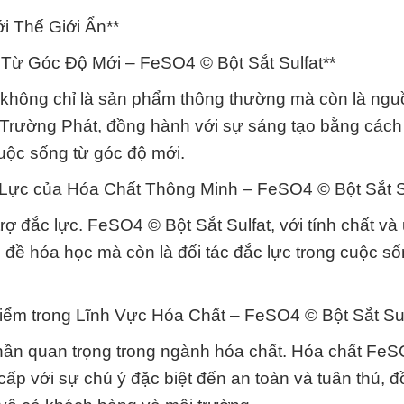
i Thế Giới Ẩn**
Từ Góc Độ Mới – FeSO4 © Bột Sắt Sulfat**
t không chỉ là sản phẩm thông thường mà còn là ng
 Trường Phát, đồng hành với sự sáng tạo bằng các
uộc sống từ góc độ mới.
Lực của Hóa Chất Thông Minh – FeSO4 © Bột Sắt Su
rợ đắc lực. FeSO4 © Bột Sắt Sulfat, với tính chất và
n đề hóa học mà còn là đối tác đắc lực trong cuộc s
iểm trong Lĩnh Vực Hóa Chất – FeSO4 © Bột Sắt Sul
 phần quan trọng trong ngành hóa chất. Hóa chất Fe
cấp với sự chú ý đặc biệt đến an toàn và tuân thủ, đ