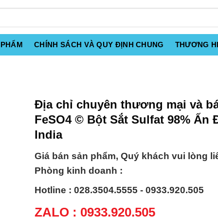
 PHẨM
CHÍNH SÁCH VÀ QUY ĐỊNH CHUNG
THƯƠNG H
Địa chỉ chuyên thương mại và b
FeSO4 © Bột Sắt Sulfat 98% Ấn 
India
Giá bán sản phẩm, Quý khách vui lòng li
Phòng kinh doanh :
Hotline : 028.3504.5555 - 0933.920.505
ZALO : 0933.920.505