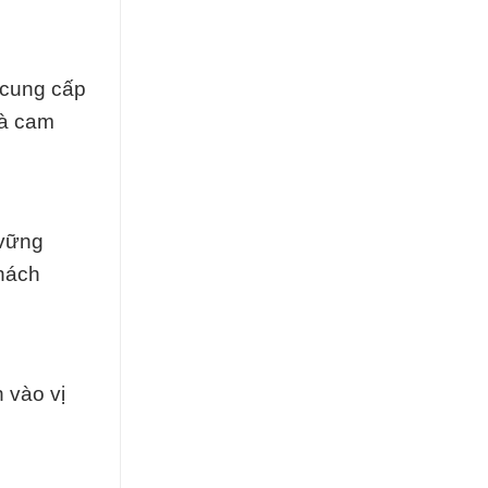
 cung cấp
và cam
 vững
hách
 vào vị