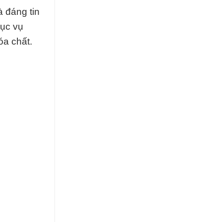
 đáng tin
hục vụ
óa chất.