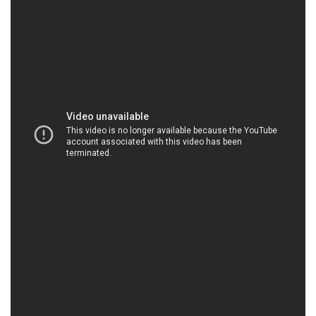
HOACHATMIENTAY.VN | Công ty cung ứng &
phân phối hóa chất tại Thành phố Hồ Chí Minh