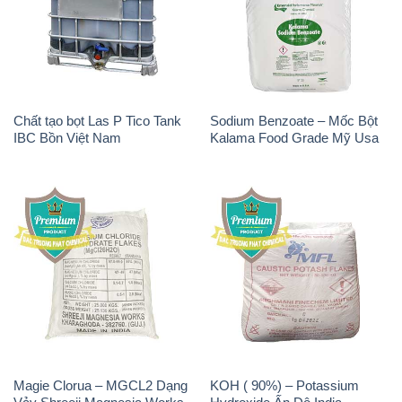
Chất tạo bọt Las P Tico Tank
Sodium Benzoate – Mốc Bột
IBC Bồn Việt Nam
Kalama Food Grade Mỹ Usa
Magie Clorua – MGCL2 Dạng
KOH ( 90%) – Potassium
Vảy Shreeji Magnesia Works
Hydroxide Ấn Độ India
Ấn Độ India