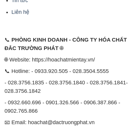
📞
PHÒNG KINH DOANH - CÔNG TY HÓA CHẤT
ĐẮC TRƯỜNG PHÁT
🌐
🌐 Website: https://hoachatmientay.vn/
📞 Hotline: - 0933.920.505 - 028.3504.5555
- 028.3756.1835 - 028.3756.1840 - 028.3756.1841-
028.3756.1842
- 0932.660.696 - 0901.326.566 - 0906.387.866 -
0902.765.866
📧 Email: hoachat@dactruongphat.vn
ĐỊA CHỈ
1229C Quốc lộ 1A, Phường Bình Trị Đông B,
Quận Bình Tân, TP. Hồ Chí Minh