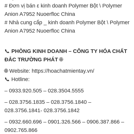
📞
PHÒNG KINH DOANH – CÔNG TY HÓA CHẤT
ĐẮC TRƯỜNG PHÁT
🌐
🌐 Website: https://hoachatmientay.vn/
📞 Hotline:
– 0933.920.505 – 028.3504.5555
– 028.3756.1835 – 028.3756.1840 –
028.3756.1841- 028.3756.1842
– 0932.660.696 – 0901.326.566 – 0906.387.866 –
0902.765.866
📧 Email: hoachat@dactruongphat.vn
GIỜ LÀM VIỆC TẠI CÔNG TY HÓA CHẤT ĐẮC
TRƯỜNG PHÁT