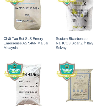
Chất Tạo Bọt SLS Emery –
Sodium Bicarbonate –
Emersense AS 946N Mã Lai
NaHCO3 Bicar Z Ý Italy
Malaysia
Solvay
Natri Sunphit – NA2SO3
Polymer Anion – Accofloc A-
Trung Quốc China
110 PWG MT Aqua Polymer
Nhật Bản Japan