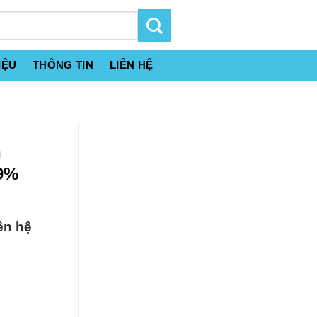
IỆU
THÔNG TIN
LIÊN HỆ
n
99%
ên hệ