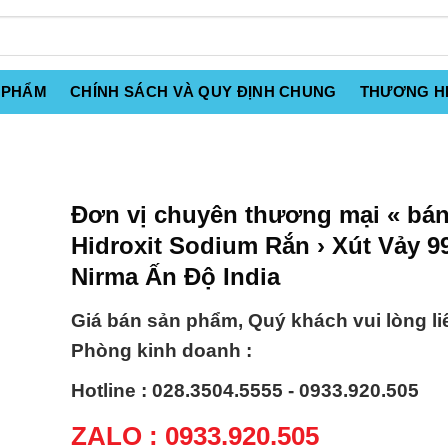
 PHẨM
CHÍNH SÁCH VÀ QUY ĐỊNH CHUNG
THƯƠNG H
Đơn vị chuyên thương mại « bá
Hidroxit Sodium Rắn › Xút Vảy 
Nirma Ấn Độ India
Giá bán sản phẩm, Quý khách vui lòng li
Phòng kinh doanh :
Hotline : 028.3504.5555 - 0933.920.505
ZALO : 0933.920.505