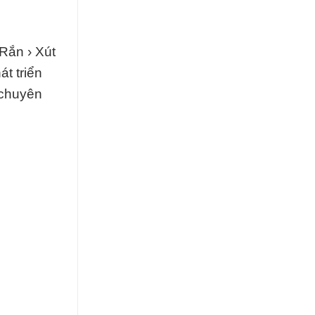
Rắn › Xút
át triển
 chuyên