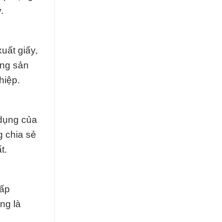
.
uất giấy,
ững sản
hiệp.
 dụng của
g chia sẻ
t.
cấp
ng là