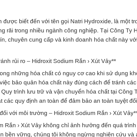
được biết đến với tên gọi Natri Hydroxide, là một t
g rãi trong nhiều ngành công nghiệp. Tại Công Ty 
 tín, chuyên cung cấp và kinh doanh hóa chất này vớ
nh rủi ro – Hidroxit Sodium Rắn › Xút Vảy**
 trong những hóa chất có nguy cơ cao khi sử dụng k
việc bảo quản hóa chất này đúng cách để tránh các 
 Quy trình lưu trữ và vận chuyển hóa chất tại Công
 các quy định an toàn để đảm bảo an toàn tuyệt đối
ối với môi trường – Hidroxit Sodium Rắn › Xút Vảy*
um Rắn › Xút Vảy không chỉ ảnh hưởng đến quá trình
ìn bền vững, chúng tôi không ngừng nghiên cứu và