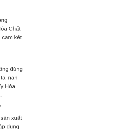
rong
Hóa Chất
i cam kết
hông đúng
tai nạn
 Ty Hóa
.
*
 sản xuất
 áp dụng