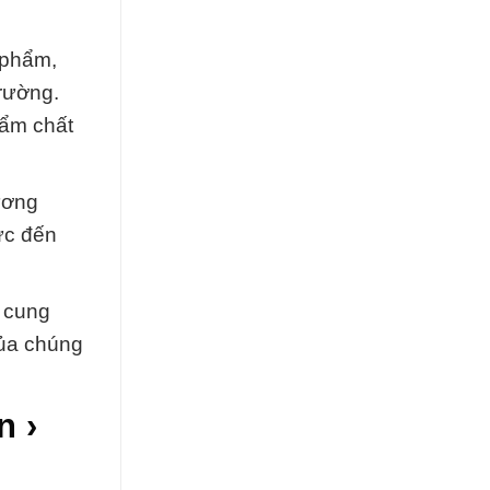
 phẩm,
trường.
hẩm chất
ương
ực đến
c cung
của chúng
n ›