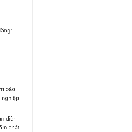
đăng:
ảm bảo
h nghiệp
àn diện
hẩm chất