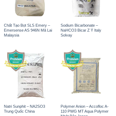
Chất Tạo Bọt SLS Emery –
Sodium Bicarbonate –
Emersense AS 946N Mã Lai
NaHCO3 Bicar Z Ý Italy
Malaysia
Solvay
Natri Sunphit – NA2SO3
Polymer Anion – Accofloc A-
Trung Quốc China
110 PWG MT Aqua Polymer