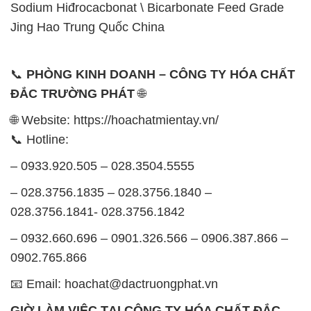
Sodium Hiđrocacbonat \ Bicarbonate Feed Grade
Jing Hao Trung Quốc China
📞
PHÒNG KINH DOANH – CÔNG TY HÓA CHẤT
ĐẮC TRƯỜNG PHÁT
🌐
🌐 Website: https://hoachatmientay.vn/
📞 Hotline:
– 0933.920.505 – 028.3504.5555
– 028.3756.1835 – 028.3756.1840 –
028.3756.1841- 028.3756.1842
– 0932.660.696 – 0901.326.566 – 0906.387.866 –
0902.765.866
📧 Email: hoachat@dactruongphat.vn
GIỜ LÀM VIỆC TẠI CÔNG TY HÓA CHẤT ĐẮC