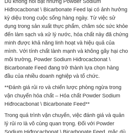
Dù không nổi bật nhưng Powder Sodium
Hiđrocacbonat \ Bicarbonate Feed lại có ảnh hưởng
kỳ diệu trong cuộc sống hàng ngày. Từ việc sử
dụng trong sản xuất thực phẩm, chăm sóc sức khỏe
đến làm sạch và xử lý nước, hóa chất này đã chứng
minh được khả năng linh hoạt và hiệu quả của
mình. Với tính chất lành mạnh và không gây hại cho
môi trường, Powder Sodium Hiđrocacbonat \
Bicarbonate Feed đang trở thành lựa chọn hàng
đầu của nhiều doanh nghiệp và tổ chức.
**Đánh giá rủi ro và chiến lược phòng ngừa trong
vận chuyển hóa chất – Hóa chất Powder Sodium
Hiđrocacbonat \ Bicarbonate Feed**
Trong quá trình vận chuyển, việc đánh giá và quản
lý rủi ro là vô cùng quan trọng. Đối với Powder
Sodium Hiđrocacbonat \ Bicarbonate Feed, mặc dù