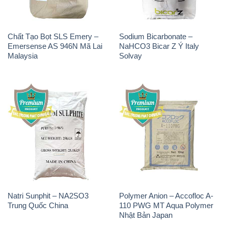
Chất Tạo Bọt SLS Emery –
Sodium Bicarbonate –
Emersense AS 946N Mã Lai
NaHCO3 Bicar Z Ý Italy
Malaysia
Solvay
Natri Sunphit – NA2SO3
Polymer Anion – Accofloc A-
Trung Quốc China
110 PWG MT Aqua Polymer
Nhật Bản Japan