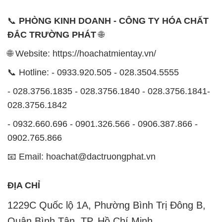
📞
PHÒNG KINH DOANH - CÔNG TY HÓA CHẤT
ĐẮC TRƯỜNG PHÁT
🌐
🌐 Website: https://hoachatmientay.vn/
📞 Hotline: - 0933.920.505 - 028.3504.5555
- 028.3756.1835 - 028.3756.1840 - 028.3756.1841-
028.3756.1842
- 0932.660.696 - 0901.326.566 - 0906.387.866 -
0902.765.866
📧 Email: hoachat@dactruongphat.vn
ĐỊA CHỈ
1229C Quốc lộ 1A, Phường Bình Trị Đông B,
Quận Bình Tân, TP. Hồ Chí Minh