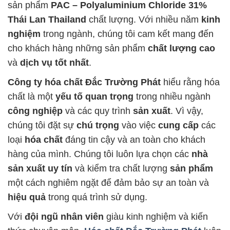
sản phẩm
PAC – Polyaluminium Chloride 31%
Thái Lan Thailand
chất lượng. Với nhiều năm
kinh
nghiệm
trong ngành, chúng tôi cam kết mang đến
cho khách hàng những sản phẩm
chất lượng cao
và
dịch vụ tốt nhất
.
Công ty hóa chất Đắc Trường Phát
hiểu rằng hóa
chất là một
yếu tố quan trọng
trong nhiều ngành
công nghiệp
và các quy trình
sản xuất
. Vì vậy,
chúng tôi đặt sự
chú trọng
vào việc
cung cấp
các
loại
hóa chất
đáng tin cậy và an toàn cho khách
hàng của mình. Chúng tôi luôn lựa chọn các
nhà
sản xuất uy tín
và kiểm tra chất lượng
sản phẩm
một cách nghiêm ngặt để đảm bảo sự an toàn và
hiệu quả
trong quá trình sử dụng.
Với
đội ngũ nhân viên
giàu kinh nghiệm và kiến