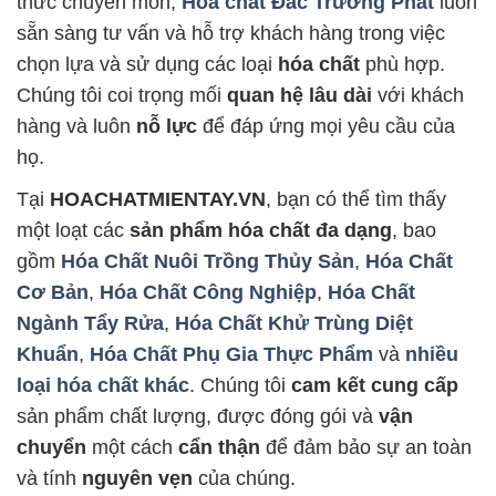
thức chuyên môn,
Hóa chất Đắc Trường Phát
luôn
sẵn sàng tư vấn và hỗ trợ khách hàng trong việc
chọn lựa và sử dụng các loại
hóa chất
phù hợp.
Chúng tôi coi trọng mối
quan hệ lâu dài
với khách
hàng và luôn
nỗ lực
để đáp ứng mọi yêu cầu của
họ.
Tại
HOACHATMIENTAY.VN
, bạn có thể tìm thấy
một loạt các
sản phẩm hóa chất đa dạng
, bao
gồm
Hóa Chất Nuôi Trồng Thủy Sản
,
Hóa Chất
Cơ Bản
,
Hóa Chất Công Nghiệp
,
Hóa Chất
Ngành Tẩy Rửa
,
Hóa Chất Khử Trùng Diệt
Khuẩn
,
Hóa Chất Phụ Gia Thực Phẩm
và
nhiều
loại hóa chất khác
. Chúng tôi
cam kết cung cấp
sản phẩm chất lượng, được đóng gói và
vận
chuyển
một cách
cẩn thận
để đảm bảo sự an toàn
và tính
nguyên vẹn
của chúng.