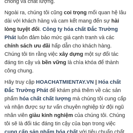
chóng và chất lượng.
Ngoài ra, chúng tôi cũng
coi trọng
mối quan hệ lâu
dài với khách hàng và cam kết mang đến sự
hài
lòng tuyệt đối
.
Công ty hóa chất Đắc Trường
Phát
luôn đảm bảo mức giá cạnh tranh và các
chính sách ưu đãi
hấp dẫn cho khách hàng.
Chúng tôi tin rằng việc
xây dựng
một sự đối tác
đáng tin cậy và
bền vững
là chìa khóa để thành
công chung.
Hãy truy cập
HOACHATMIENTAY.VN
|
Hóa chất
Đắc Trường Phát
để khám phá thêm về các sản
phẩm
hóa chất chất lượng
mà chúng tôi cung cấp
và nhận được sự tư vấn chuyên nghiệp từ đội ngũ
nhân viên
giàu kinh nghiệm
của chúng tôi. Chúng
tôi sẽ là đối tác đáng tin cậy của bạn trong việc
cung cấp sản phẩm hóa chất
với tiêu chuẩn chất