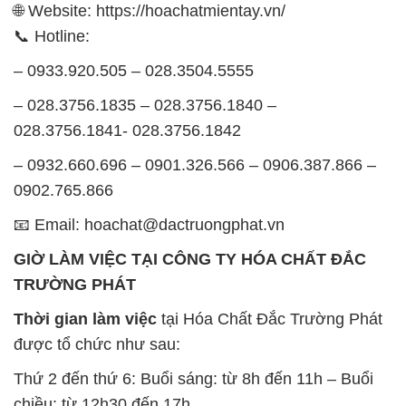
🌐 Website: https://hoachatmientay.vn/
📞 Hotline:
– 0933.920.505 – 028.3504.5555
– 028.3756.1835 – 028.3756.1840 –
028.3756.1841- 028.3756.1842
– 0932.660.696 – 0901.326.566 – 0906.387.866 –
0902.765.866
📧 Email: hoachat@dactruongphat.vn
GIỜ LÀM VIỆC TẠI CÔNG TY HÓA CHẤT ĐẮC
TRƯỜNG PHÁT
Thời gian làm việc
tại Hóa Chất Đắc Trường Phát
được tổ chức như sau:
Thứ 2 đến thứ 6: Buổi sáng: từ 8h đến 11h – Buổi
chiều: từ 12h30 đến 17h