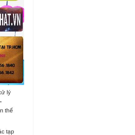
xử lý
–
n thể
ác tạp