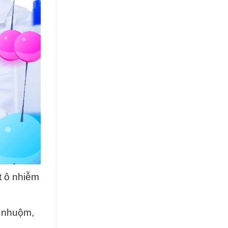
t ô nhiễm
t nhuộm,