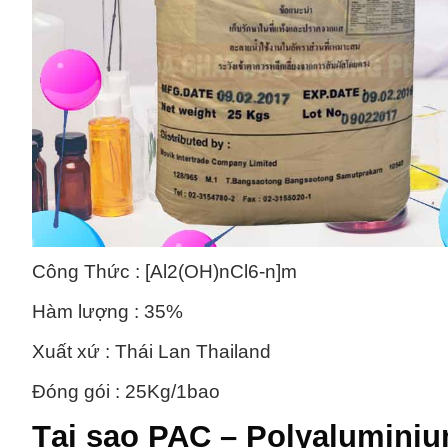
Công Thức : [Al2(OH)nCl6-n]m
Hàm lượng : 35%
Xuất xứ : Thái Lan Thailand
Đóng gói : 25Kg/1bao
Tại sao
PAC – Polyaluminiu