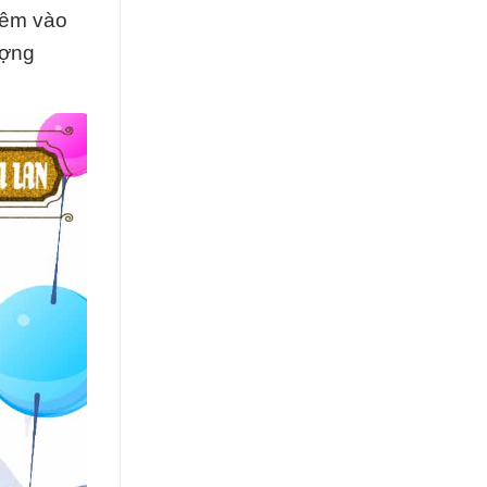
êm vào
ượng