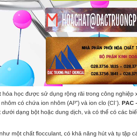
 hóa học được sử dụng rộng rãi trong công nghiệp 
nhôm có chứa ion nhôm (Al³⁺) và ion clo (Cl⁻).
PAC 
dưới dạng bột hoặc dung dịch, và có thể có các biế
ư một chất flocculant, có khả năng hút và tụ tập c